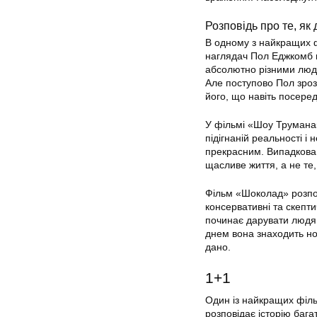
Розповідь про те, як
В одному з найкращих ф
наглядач Пол Еджкомб 
абсолютно різними людь
Але поступово Пол зроз
його, що навіть посеред
У фільмі «Шоу Трумана»
підігнаній реальності і
прекрасним. Випадкова з
щасливе життя, а не те,
Фільм «Шоколад» розпові
консервативні та скепти
починає дарувати людям
днем вона знаходить нов
дано.
1+1
Один із найкращих філь
розповідає історію бага