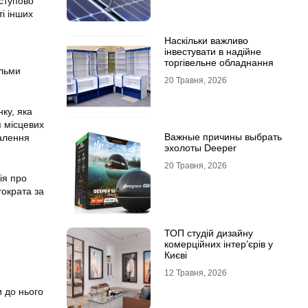
ступово
ті інших
Наскільки важливо
інвестувати в надійне
торгівельне обладнання
ільми
20 Травня, 2026
ку, яка
я місцевих
Важные причины выбрать
валення
эхолоты Deeper
20 Травня, 2026
ія про
ократа за
ТОП студій дизайну
комерційних інтер’єрів у
Києві
12 Травня, 2026
 до нього