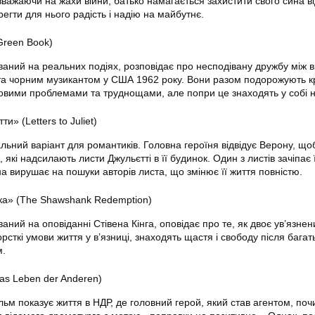
езважаючи на жахи війни, батько намагається захистити свого сина в
регти для нього радість і надію на майбутнє.
Green Book)
ваний на реальних подіях, розповідає про несподівану дружбу між в
ї та чорним музикантом у США 1962 року. Вони разом подорожують к
овими проблемами та труднощами, але попри це знаходять у собі но
и» (Letters to Juliet)
льний варіант для романтиків. Головна героїня відвідує Верону, що
які надсилають листи Джульєтті в її будинок. Один з листів зачіпає ї
на вирушає на пошуки авторів листа, що змінює її життя повністю.
ка» (The Shawshank Redemption)
аний на оповіданні Стівена Кінга, оповідає про те, як двоє ув’язнен
сткі умови життя у в’язниці, знаходять щастя і свободу після багать
м.
as Leben der Anderen)
ьм показує життя в НДР, де головний герой, який став агентом, поч