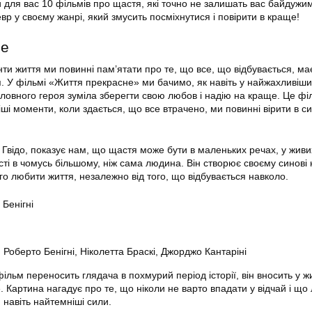
ли для вас 10 фільмів про щастя, які точно не залишать вас байдужи
р у своєму жанрі, який змусить посміхнутися і повірити в краще!
не
ти життя ми повинні пам’ятати про те, що все, що відбувається, ма
я. У фільмі «Життя прекрасне» ми бачимо, як навіть у найжахливіши
 головного героя зуміла зберегти свою любов і надію на краще. Це ф
іші моменти, коли здається, що все втрачено, ми повинні вірити в с
 Гвідо, показує нам, що щастя може бути в маленьких речах, у жив
асті в чомусь більшому, ніж сама людина. Він створює своєму синові 
його любити життя, незалежно від того, що відбувається навколо.
Бенігні
 Роберто Бенігні, Ніколетта Браскі, Джорджо Кантаріні
льм переносить глядача в похмурий період історії, він вносить у ж
 Картина нагадує про те, що ніколи не варто впадати у відчай і що 
 навіть найтемніші сили.