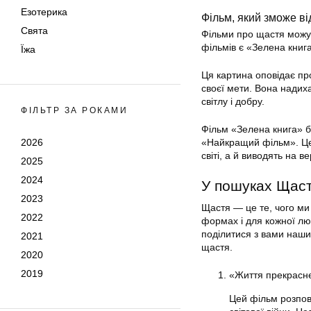
Езотерика
Фільм, який зможе в
Свята
Фільми про щастя можуть
фільмів є «Зелена книг
Їжа
Ця картина оповідає пр
своєї мети. Вона надихає
світлу і добру.
ФІЛЬТР ЗА РОКАМИ
Фільм «Зелена книга» б
2026
«Найкращий фільм». Це 
світі, а й виводять на в
2025
2024
У пошуках Щас
2023
Щастя — це те, чого ми
2022
формах і для кожної лю
поділитися з вами наши
2021
щастя.
2020
2019
«Життя прекрасне»
Цей фільм розпові