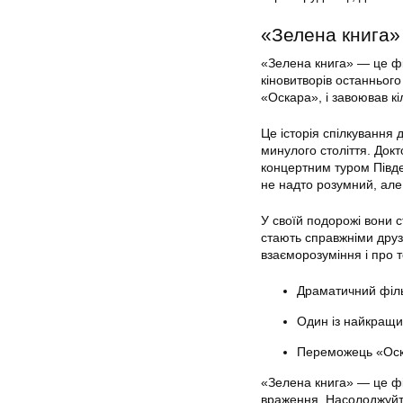
«Зелена книга»
«Зелена книга» — це фі
кіновитворів останнього
«Оскара», і завоював кі
Це історія спілкування
минулого століття. Док
концертним туром Півде
не надто розумний, але 
У своїй подорожі вони 
стають справжніми дру
взаєморозуміння і про 
Драматичний філь
Один із найкращи
Переможець «Оска
«Зелена книга» — це фі
враження. Насолоджуйте