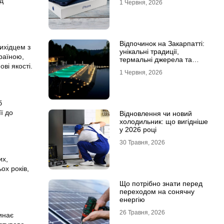
ід
1 Червня, 2026
Відпочинок на Закарпатті:
ихідцем з
унікальні традиції,
раїною,
термальні джерела та
ві якості.
гірські маршрути
1 Червня, 2026
б
ї до
Відновлення чи новий
холодильник: що вигідніше
у 2026 році
30 Травня, 2026
их,
ох років,
Що потрібно знати перед
переходом на сонячну
енергію
26 Травня, 2026
инає