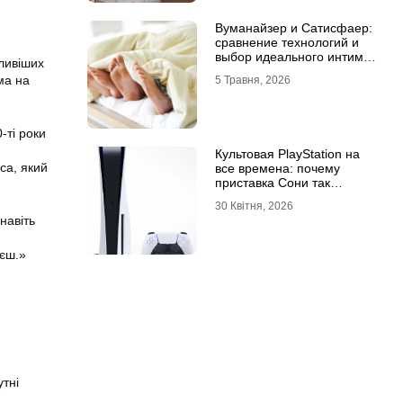
Вуманайзер и Сатисфаер:
сравнение технологий и
выбор идеального интим-
жливіших
гаджета
ма на
5 Травня, 2026
-ті роки
Культовая PlayStation на
са, який
все времена: почему
приставка Сони так
популярна
30 Квітня, 2026
навіть
аєш.»
утні