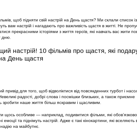
ьмів, щоб підняти свій настрій на День щастя? Ми склали список із
імуть вам настрій і нагадають про важливість щастя в житті. Не пропу
тися прекрасними історіями з життя героїв, які навчать вас жити п
у дню.
ий настрій! 10 фільмів про щастя, які пода
на День щастя
й привід для того, щоб відволіктися від повсякденних турбот і нас
евеликі радості, добрі слова і посмішки близьких, а також приємне
ь зробити наше життя більш яскравим і щасливим.
и щось особливе — наприклад, подивитися фільми, які обов’язково
і емоції та піднімуть настрій. Адже є такі кінокартини, які вселяють в
 надію на майбутнє.