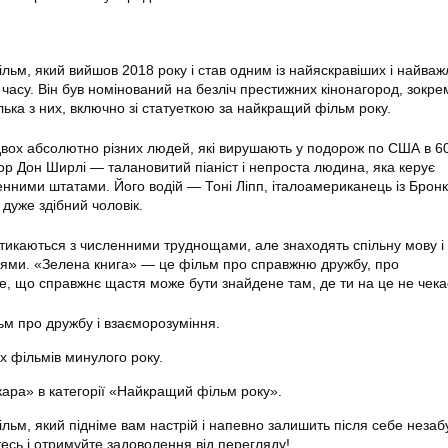
льм, який вийшов 2018 року і став одним із найяскравіших і найва
 часу. Він був номінований на безліч престижних кінонагород, зокре
лька з них, включно зі статуеткою за найкращий фільм року.
 двох абсолютно різних людей, які вирушають у подорож по США в 60
тор Дон Ширлі — талановитий піаніст і непроста людина, яка керує
нними штатами. Його водій — Тоні Ліпп, італоамериканець із Бронк
дуже здібний чоловік.
стикаються з численними труднощами, але знаходять спільну мову і 
зями. «Зелена книга» — це фільм про справжню дружбу, про
те, що справжнє щастя може бути знайдене там, де ти на це не чек
м про дружбу і взаєморозуміння.
х фільмів минулого року.
ра» в категорії «Найкращий фільм року».
льм, який підніме вам настрій і напевно залишить після себе незаб
сь і отримуйте задоволення від перегляду!