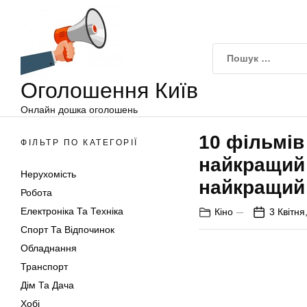
Оголошення
Перейти
Київ
до
вмісту
Оголошення Київ
Онлайн дошка оголошень
10 фільмів
ФІЛЬТР ПО КАТЕГОРІЇ
найкращий 
Нерухомість
найкращий 
Робота
Електроніка Та Техніка
Кіно
3 Квітня
Спорт Та Відпочинок
Обладнання
Транспорт
Дім Та Дача
Хобі