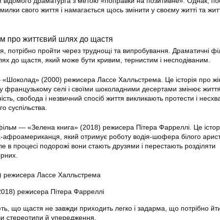
м відомого драматурга з метою «поправки на позитивне». Однак, по
милки свого життя і намагається щось змінити у своєму житті та жит
м про життєвий шлях до щастя
тя, потрібно пройти через труднощі та випробування. Драматичні ф
ях до щастя, який може бути кривим, тернистим і несподіваним.
— «Шоколад» (2000) режисера Лассе Халльстрема. Це історія про жін
 у французькому селі і своїми шоколадними десертами змінює житт
ність, свобода і незвичний спосіб життя викликають протести і несх
о суспільства.
льм — «Зелена книга» (2018) режисера Пітера Фарреллі. Це істор
а-афроамериканця, який отримує роботу водія-шофера білого арист
ле в процесі подорожі вони стають друзями і перестають розділяти
орних.
) режисера Лассе Халльстрема
2018) режисера Пітера Фарреллі
ь, що щастя не завжди приходить легко і задарма, що потрібно йти
чи стереотипи й упередження.