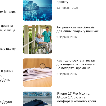
проєкту
13 Червня, 2026
м із таких
 досягти
Актуальність пансіонатів
м, є місце
для літніх людей у наш час
9 Червня, 2026
ть у цьому
Как подготовить аттестат
для подачи за границу и
не потерять время на
 в різних
переделки
2 Червня, 2026
мо
 у День
iPhone 17 Pro Max та
Айфон 17: сила та
комфорт у кожному кроці
с Другої