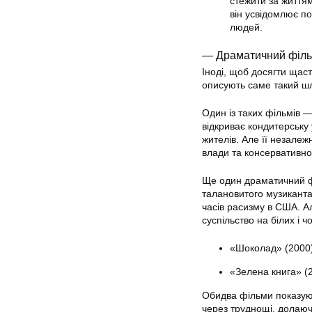
стежити за життя
він усвідомлює по
людей.
— Драматичний філь
Іноді, щоб досягти щас
описують саме такий шл
Один із таких фільмів 
відкриває кондитерську
жителів. Але її незалеж
влади та консервативног
Ще один драматичний фі
талановитого музикант
часів расизму в США. А
суспільство на білих і ч
«Шоколад» (2000
«Зелена книга» (
Обидва фільми показуют
через труднощі, долаю