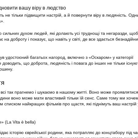
ідновити вашу віру в людство
 не тільки підвищити настрій, а й повернути віру в людяність. Одни
а».
о сильних духом людей, які долають усі труднощі та негаразди, щоб
 на доброту і показує, що навіть у світі, де все здається безнадійни
ув удостоєний багатьох нагород, включно з «Оскаром» у категорії
доводить, що доброта, людяність і повага до інших не тільки існую
ершину.
тя
 всі так прагнемо і шукаємо в нашому житті. Воно може проявлятися
дини воно може мати властивий тільки їй сенс. Саме тому ми хоче
м списком найкращих фільмів про щастя, які піднімуть ваш настрій
 (La Vita è bella)
дає історію єврейської родини, яка потрапляє до концтабору під ча