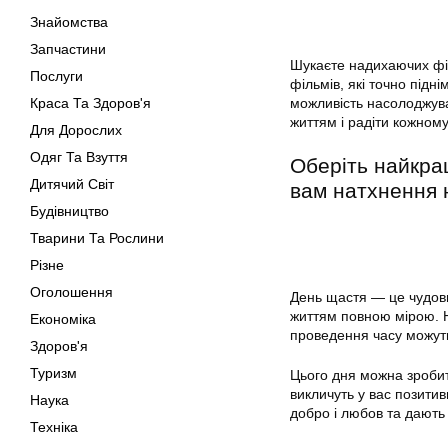
Знайомства
Запчастини
Шукаєте надихаючих філ
Послуги
фільмів, які точно підн
Краса Та Здоров'я
можливість насолоджува
життям і радіти кожном
Для Дорослих
Одяг Та Взуття
Оберіть найкращ
Дитячий Світ
вам натхнення 
Будівництво
Тварини Та Рослини
Різне
Оголошення
День щастя — це чудови
життям повною мірою. Н
Економіка
проведення часу можут
Здоров'я
Туризм
Цього дня можна зробит
викличуть у вас позитивн
Наука
добро і любов та дають
Техніка