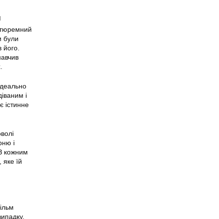
я
к тюремний
и були
 його.
навчив
.
ідеально
діваним і
є істинне
оволі
рню і
 З кожним
 яке їй
ільм
випадку.