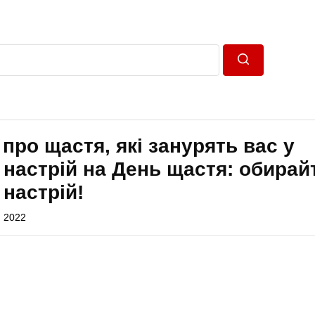
Пошук
 про щастя, які занурять вас у
настрій на День щастя: обирай
настрій!
, 2022