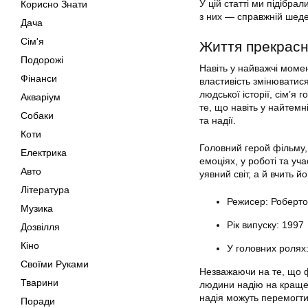
У цій статті ми підібра
Корисно Знати
з них — справжній шедев
Дача
Сім'я
Життя прекрас
Подорожі
Навіть у найважчі момен
Фінанси
властивість змінюватис
людської історії, сім’я
Акваріум
те, що навіть у найтемн
Собаки
та надії.
Коти
Головний герой фільму,
Електрика
емоціях, у роботі та уч
Авто
уявний світ, а й вчить 
Література
Режисер: Роберто 
Музика
Рік випуску: 1997
Дозвілля
Кіно
У головних ролях:
Своїми Руками
Незважаючи на те, що фі
Тварини
людини надію на краще.
надія можуть перемогти
Поради