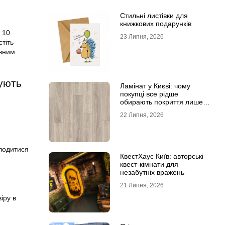
Стильні листівки для
книжкових подарунків
 10
23 Липня, 2026
стіть
овним
рують
Ламінат у Києві: чому
покупці все рідше
обирають покриття лише
за фотографіями
22 Липня, 2026
олодитися
КвестХаус Київ: авторські
квест-кімнати для
незабутніх вражень
21 Липня, 2026
іру в