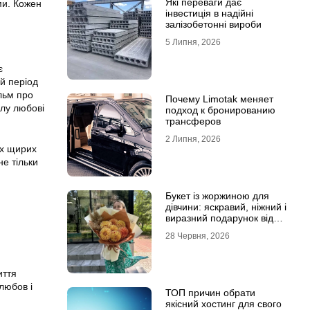
Які переваги дає
ми. Кожен
інвестиція в надійні
залізобетонні вироби
5 Липня, 2026
є
й період
ільм про
Почему Limotak меняет
илу любові
подход к бронированию
трансферов
2 Липня, 2026
их щирих
не тільки
Букет із жоржиною для
дівчини: яскравий, ніжний і
виразний подарунок від
Marta Flowers
28 Червня, 2026
иття
любов і
ТОП причин обрати
якісний хостинг для свого