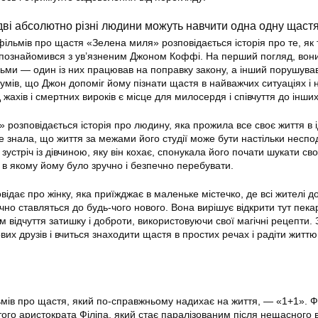
 дві абсолютно різні людини можуть навчити одна одну щаст
ільмів про щастя «Зелена миля» розповідається історія про те, я
познайомився з ув’язненим Джоном Коффі. На перший погляд, вон
ми — один із них працював на поправку закону, а інший порушував
умів, що Джон допоміг йому пізнати щастя в найважчих ситуаціях і 
 жахів і смертних вироків є місце для милосердя і співчуття до інших
 розповідається історія про людину, яка прожила все своє життя в 
 не знала, що життя за межами його студії може бути настільки неспо
устріч із дівчиною, яку він кохає, спонукала його почати шукати сво
 в якому йому було зручно і безпечно перебувати.
дає про жінку, яка приїжджає в маленьке містечко, де всі жителі д
чно ставляться до будь-чого нового. Вона вирішує відкрити тут пека
 відчуття затишку і доброти, використовуючи свої магічні рецепти.
их друзів і вчиться знаходити щастя в простих речах і радіти життю,
мів про щастя, який по-справжньому надихає на життя, — «1+1». Ф
того аристократа Філіпа, який стає паралізованим після нещасного 