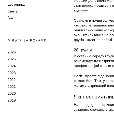
Перший день після моло
Езотерика
стан волосся радує як н
вдалими.
Свята
Їжа
Оскільки в грудні відчу
хто захоче кардинально 
радикальну зміну кольор
вирішить питання на ос
друзів і колег по роботі.
ФІЛЬТР ЗА РОКАМИ
28 грудня
2026
В останню середу грудня
2025
рекомендується стригти
професій. Щоб знайти ен
2024
2023
Навіть просте підрізанн
2022
самостійно. Тим, у ког
матимуть тривалий впл
2021
2020
Які несприятлив
2019
Напередодні новорічних 
зазирніть спочатку в міс