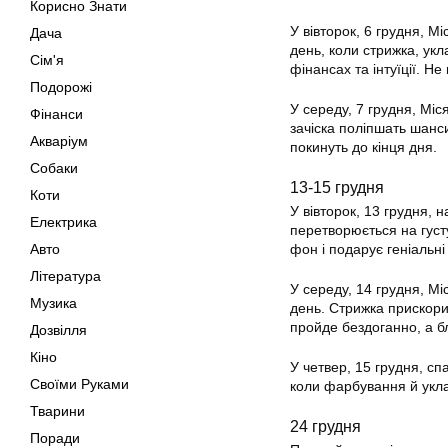
Корисно Знати
У вівторок, 6 грудня, М
Дача
день, коли стрижка, ук
Сім'я
фінансах та інтуїції. Н
Подорожі
У середу, 7 грудня, Міс
Фінанси
зачіска поліпшать шанс
Акваріум
покинуть до кінця дня.
Собаки
13-15 грудня
Коти
У вівторок, 13 грудня, 
Електрика
перетворюється на густ
Авто
фон і подарує геніальні 
Література
У середу, 14 грудня, Мі
Музика
день. Стрижка прискорит
пройде бездоганно, а б
Дозвілля
Кіно
У четвер, 15 грудня, сп
Своїми Руками
коли фарбування й укла
Тварини
24 грудня
Поради