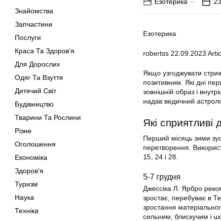
Езотерика
23
Знайомства
Запчастини
Езотерика
Послуги
Краса Та Здоров'я
robertss
22.09.2023
Artic
Для Дорослих
Якщо узгоджувати стриж
Одяг Та Взуття
позитивним. Які дні пер
Дитячий Світ
зовнішній образ і внут
надав ведичний астроло
Будівництво
Тварини Та Рослини
Які сприятливі 
Різне
Перший місяць зими зус
Оголошення
перетворення. Використо
15, 24 і 28.
Економіка
Здоров'я
5-7 грудня
Туризм
Джессіка Л. Ярбро реком
Наука
зростає, перебуває в Т
зростання матеріальног
Техніка
сильним, блискучим і ш