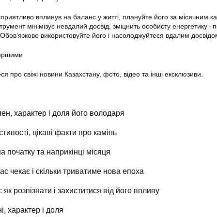
сприятливо вплинув на баланс у житті, плануйте його за місячним 
трумент мінімізує невдалий досвід, зміцнить особисту енергетику і 
Обов’язково використовуйте його і насолоджуйтеся вдалим досвідо
першими
еся про свіжі новини Казахстану, фото, відео та інші ексклюзиви.
ен, характер і доля його володаря
стивості, цікаві факти про камінь
на початку та наприкінці місяця
ас чекає і скільки триватиме нова епоха
 як розпізнати і захиститися від його впливу
і, характер і доля