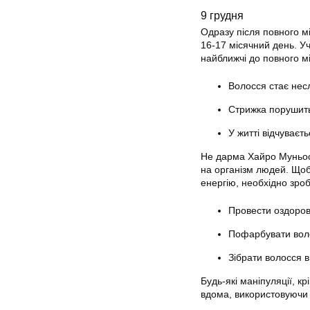
9 грудня
Одразу після повного мі
16-17 місячний день. У
найближчі до повного мі
Волосся стає нес
Стрижка порушить 
У житті відчуваєт
Не дарма Хайро Муньос-
на організм людей. Щоб 
енергію, необхідно зроб
Провести оздоров
Пофарбувати воло
Зібрати волосся в
Будь-які маніпуляції, к
вдома, використовуючи