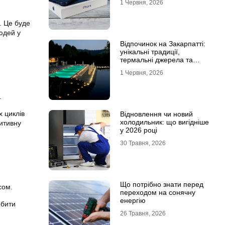
1 Червня, 2026
. Це буде
юдей у
Відпочинок на Закарпатті:
унікальні традиції,
термальні джерела та
гірські маршрути
1 Червня, 2026
.
 циклів
Відновлення чи новий
холодильник: що вигідніше
зитивну
у 2026 році
30 Травня, 2026
Що потрібно знати перед
сом.
переходом на сонячну
енергію
обити
26 Травня, 2026