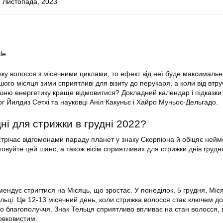
 Листопада, 2023
le
ку волосся з місячними циклами, то ефект від неї буде максимальн
шого місяця зими сприятливі для візиту до перукаря, а коли від втр
рішню енергетику краще відмовитися? Докладний календар і підказки
г Йилдиз Сетхі та науковці Аніл Какуньє і Хайро Муньос-Дельгадо.
дні для стрижки в грудні 2022?
трічає відгомонами параду планет у знаку Скорпіона й обіцяє нейм
вуйте цей шанс, а також вісім сприятливих для стрижки днів грудня
ендує стригтися на Місяць, що зростає. У понеділок, 5 грудня, Міс
ельці. Це 12-13 місячний день, коли стрижка волосся стає ключем до
о благополуччя. Знак Тельця сприятливо впливає на стан волосся, 
овковистим.