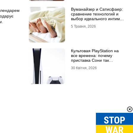
Вуманайзер и Сатисфаер:
календарем
сравнение технологий и
подарує
выбор идеального интим-
м.
гаджета
5 Травня, 2026
Культовая PlayStation на
все времена: почему
приставка Сони так
популярна
30 Квітня, 2026