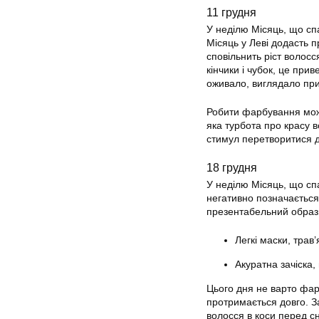
11 грудня
У неділю Місяць, що сп
Місяць у Леві додасть п
сповільнить ріст волосс
кінчики і чубок, це прив
оживало, виглядало пр
Робити фарбування можн
яка турбота про красу в
стимул перетворитися д
18 грудня
У неділю Місяць, що сп
негативно позначається
презентабельний образ,
Легкі маски, трав
Акуратна зачіска, 
Цього дня не варто фар
протримається довго. За
волосся в коси перед сн