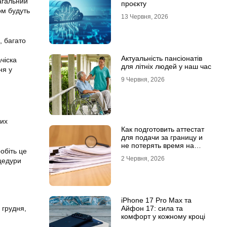
агальний
проєкту
ом будуть
13 Червня, 2026
, багато
Актуальність пансіонатів
чіска
для літніх людей у наш час
ня у
9 Червня, 2026
чих
Как подготовить аттестат
для подачи за границу и
не потерять время на
робіть це
переделки
2 Червня, 2026
оцедури
iPhone 17 Pro Max та
 грудня,
Айфон 17: сила та
комфорт у кожному кроці