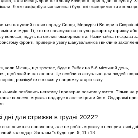
дика, коли Місяць зростає в знаку Козерога, припадає на суботу. З
іколи. Легко зафарбується сивина і будь-які експерименти з кольор
вається потужний вплив параду Сонця, Меркурія і Венери в Скорпіоні
змінити імідж. Ті, хто не наважувався на ультракоротку стрижку або
у волосся, підуть на сміливі експерименти. Незвичайна і яскрава за
обистому фронті, приверне увагу шанувальників і викличе захоплен
, коли Місяць, що зростає, буде в Рибах на 5-6 місячний день,
ся, щоб знайти натхнення. Це особливо актуально для людей твор
ергію, розчісуйте волосся у напрямку сторін світу.
я кінчиків позбавить негативу і приверне позитив у життя. Тільки не 
о тонке волосся, стрижка подарує шанс зміцнити його. Оздоровчі пр
ив.
і дні для стрижки в грудні 2022?
свят хочеться оновлення, але не робіть стрижку в несприятливі дні
ячний календар. Загалом їх буде три: 9, 11 і 18.