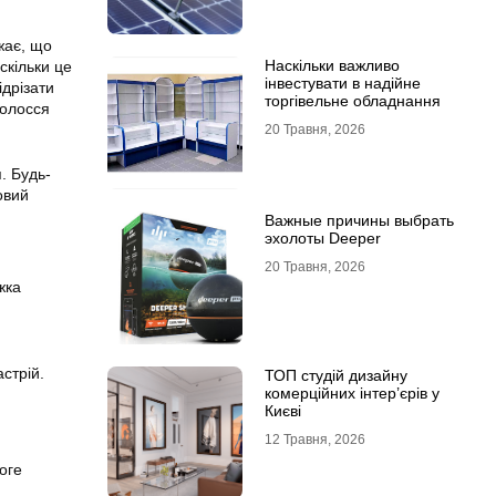
жає, що
Наскільки важливо
скільки це
інвестувати в надійне
ідрізати
торгівельне обладнання
волосся
20 Травня, 2026
. Будь-
овий
Важные причины выбрать
эхолоты Deeper
20 Травня, 2026
жка
астрій.
ТОП студій дизайну
комерційних інтер’єрів у
Києві
12 Травня, 2026
логе