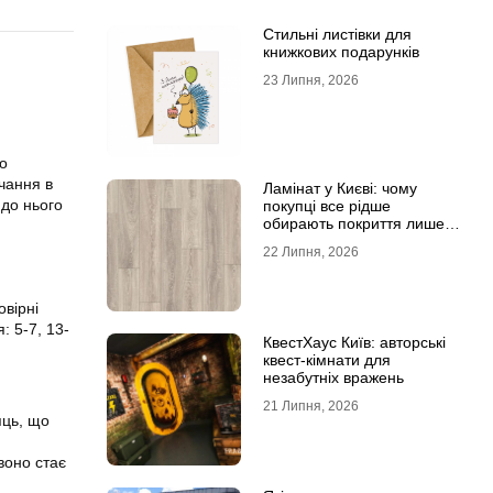
Стильні листівки для
книжкових подарунків
23 Липня, 2026
о
учання в
Ламінат у Києві: чому
 до нього
покупці все рідше
обирають покриття лише
за фотографіями
22 Липня, 2026
овірні
: 5-7, 13-
КвестХаус Київ: авторські
квест-кімнати для
незабутніх вражень
21 Липня, 2026
яць, що
воно стає