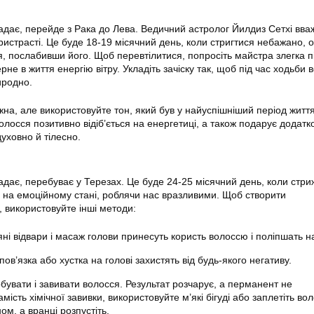
адає, перейде з Рака до Лева. Ведичний астролог Йилдиз Сетхі вва
ристрасті. Це буде 18-19 місячний день, коли стригтися небажано, о
я, послабивши його. Щоб перевтілитися, попросіть майстра злегка п
ерне в життя енергію вітру. Укладіть зачіску так, щоб під час ходьби 
иродно.
а, але використовуйте тон, який був у найуспішніший період життя
олосся позитивно відіб’ється на енергетиці, а також подарує додатк
уховно й тілесно.
адає, перебуває у Терезах. Це буде 24-25 місячний день, коли стри
 на емоційному стані, роблячи нас вразливими. Щоб створити
 використовуйте інші методи:
’яні відвари і масаж голови принесуть користь волоссю і поліпшать н
пов’язка або хустка на голові захистять від будь-якого негативу.
бувати і завивати волосся. Результат розчарує, а перманент не
мість хімічної завивки, використовуйте м’які бігуді або заплетіть во
ом, а вранці розпустіть.