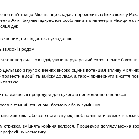
сяця в п’ятницю Місяць, що спадає, переходить із Близнюків у Рака
чений Аніл Какуньє підкреслює особливий вплив енергії Місяця на л
сяця дні:
лухняним, не піддається укладанню.
зв’язок із родом.
ься занепад сил, тож відвідувати перукарський салон немає бажання
Дельгадо з групою вчених високо оцінив потенціал впливу місячних
привести емоції та зачіску до ладу, а також привернути в життя по
ити таке:
чі та живильні процедури для сухого й пошкодженого волосся.
сся в темний тон хною, басмою або їх сумішшю.
 кінський хвіст або заплести в пучок, щоб поліпшити зв’язок із космо
рім стрижки, зміцнять коріння волосся. Процедури догляду можна зр
 професійну косметику.