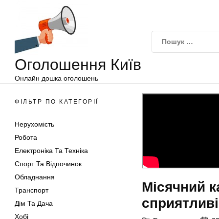
Оголошення
Перейти
Київ
до
вмісту
Оголошення Київ
Онлайн дошка оголошень
ФІЛЬТР ПО КАТЕГОРІЇ
Нерухомість
Робота
Електроніка Та Техніка
Спорт Та Відпочинок
Обладнання
Місячний к
Транспорт
сприятливі
Дім Та Дача
Хобі