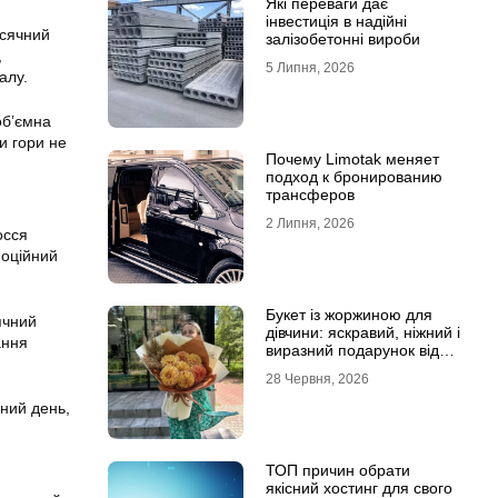
Які переваги дає
інвестиція в надійні
ісячний
залізобетонні вироби
,
5 Липня, 2026
алу.
об’ємна
и гори не
Почему Limotak меняет
подход к бронированию
трансферов
2 Липня, 2026
осся
моційний
Букет із жоржиною для
ячний
дівчини: яскравий, ніжний і
ання
виразний подарунок від
Marta Flowers
28 Червня, 2026
чний день,
ТОП причин обрати
якісний хостинг для свого