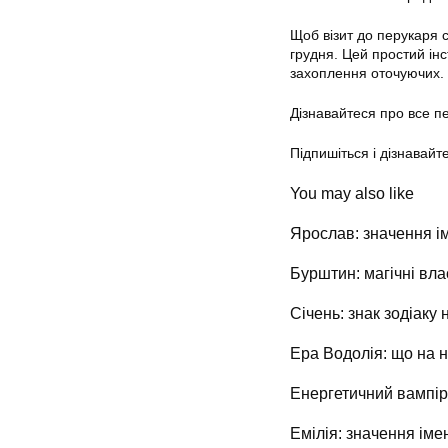
Щоб візит до перукаря 
грудня. Цей простий інс
захоплення оточуючих. 
Дізнавайтеся про все 
Підпишіться і дізнавайт
You may also like
Ярослав: значення ім
Бурштин: магічні вла
Січень: знак зодіаку 
Ера Водолія: що на н
Енергетичний вампір:
Емілія: значення імен