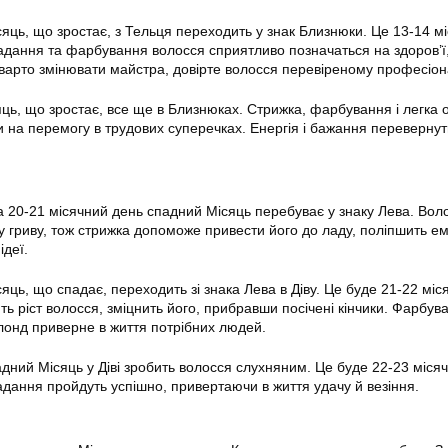
ісяць, що зростає, з Тельця переходить у знак Близнюки. Це 13-14 м
ладання та фарбування волосся сприятливо позначаться на здоров’ї
е варто змінювати майстра, довірте волосся перевіреному професіон
яць, що зростає, все ще в Близнюках. Стрижка, фарбування і легка 
и на перемогу в трудових суперечках. Енергія і бажання перевернут
на 20-21 місячний день спадний Місяць перебуває у знаку Лева. Вол
у гриву, тож стрижка допоможе привести його до ладу, поліпшить е
ідеї.
сяць, що спадає, переходить зі знака Лева в Діву. Це буде 21-22 міс
ь ріст волосся, зміцнить його, прибравши посічені кінчики. Фарбув
лонд приверне в життя потрібних людей.
адний Місяць у Діві зробить волосся слухняним. Це буде 22-23 міся
дання пройдуть успішно, привертаючи в життя удачу й везіння.