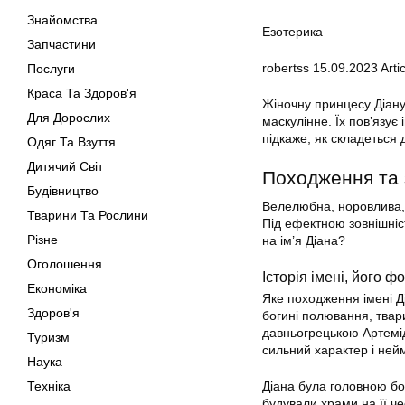
Знайомства
Езотерика
Запчастини
robertss
15.09.2023
Artic
Послуги
Краса Та Здоров'я
Жіночну принцесу Діан
Для Дорослих
маскулінне. Їх пов’язує 
підкаже, як складеться 
Одяг Та Взуття
Дитячий Світ
Походження та 
Будівництво
Велелюбна, норовлива, 
Тварини Та Рослини
Під ефектною зовнішніс
Різне
на ім’я Діана?
Оголошення
Історія імені, його ф
Економіка
Яке походження імені Д
Здоров'я
богині полювання, твари
давньогрецькою Артемід
Туризм
сильний характер і нейм
Наука
Техніка
Діана була головною бо
будували храми на її че