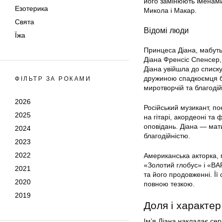
його замінюють іменами
Езотерика
Микола і Макар.
Свята
Відомі люди
Їжа
Принцеса Діана, мабуть
Діана Френсіс Спенсер,
Діана увійшла до списку 
дружиною спадкоємця бр
ФІЛЬТР ЗА РОКАМИ
миротворчій та благоді
2026
Російський музикант, по
2025
на гітарі, акордеоні та
оповідань. Діана — мати
2024
благодійністю.
2023
2022
Американська акторка, 
«Золотий глобус» і «BA
2021
та його продовженні. Її
2020
повною тезкою.
2019
Доля і характер 
Ім’я Діана накладає сер