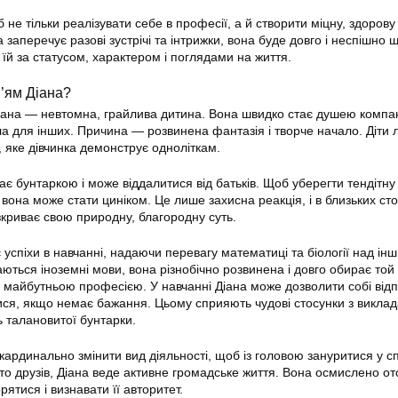
 не тільки реалізувати себе в професії, а й створити міцну, здорову 
 заперечує разові зустрічі та інтрижки, вона буде довго і неспішно 
їй за статусом, характером і поглядами на життя.
м’ям Діана?
іана — невтомна, грайлива дитина. Вона швидко стає душею компан
ла для інших. Причина — розвинена фантазія і творче начало. Діти л
тя, яке дівчинка демонструє одноліткам.
є бунтаркою і може віддалитися від батьків. Щоб уберегти тендітну
 вона може стати циніком. Це лише захисна реакція, і в близьких сто
зкриває свою природну, благородну суть.
успіхи в навчанні, надаючи перевагу математиці та біології над ін
аються іноземні мови, вона різнобічно розвинена і довго обирає то
її майбутньою професією. У навчанні Діана може дозволити собі від
ися, якщо немає бажання. Цьому сприяють чудові стосунки з виклад
ь талановитої бунтарки.
 кардинально змінити вид діяльності, щоб із головою зануритися у с
ато друзів, Діана веде активне громадське життя. Вона осмислено от
ятися і визнавати її авторитет.