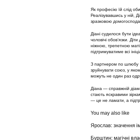
Як професію їй слід об
Реалізувавшись у ній, Д
зразковою домогосподар
Діані судилося бути іде
чоловічі обов’язки. Діт
ніжною, трепетною маті
підтримуватиме всі ініці
З партнером по шлюбу ви
зруйнувати союз, у яком
можуть не один раз одр
Діана — справжній діам
стають яскравими зірк
— це не ламати, а підт
You may also like
Ярослав: значення ім
Бурштин: магічні вла