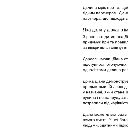
Дівчина мріє про те, щоб
гідним партнером. Діана
партнера, що підходить 
Яка доля у дівчат з і
З раннього дитинства Д
придумує ігри та прави
за відкритість і співчут
Дорослішаючи, Діана ста
підступності оточуючих,
однолітками дівчина ро
Дочка Діана демонструє 
предметами. Їй легко д
у навчанні, який стане 
вудила і не напружуват
потрапили під чарівніст
Діана може кілька разів
всього життя. У неї баг
людьми, здатними підкор