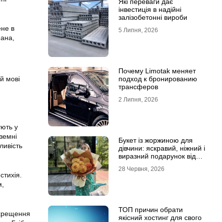
Які переваги дає
інвестиція в надійні
залізобетонні вироби
ене в
5 Липня, 2026
йана,
Почему Limotak меняет
ій мові
подход к бронированию
трансферов
2 Липня, 2026
й
ують у
земні
Букет із жоржиною для
ливість
дівчини: яскравий, ніжний і
виразний подарунок від
Marta Flowers
28 Червня, 2026
стихія.
м,
ТОП причин обрати
 хрещення
якісний хостинг для свого