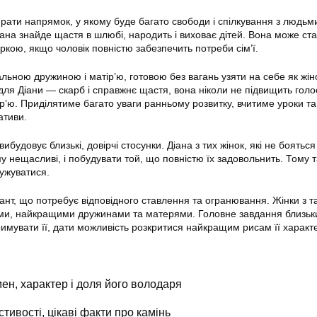
ирати напрямок, у якому буде багато свободи і спілкування з людьм
іана знайде щастя в шлюбі, народить і виховає дітей. Вона може ст
кою, якщо чоловік повністю забезпечить потреби сім’ї.
альною дружиною і матір’ю, готовою без вагань узяти на себе як жіноч
и для Діани — скарб і справжнє щастя, вона ніколи не підвищить голос
р’ю. Приділятиме багато уваги ранньому розвитку, вчитиме уроки та
ативи.
будовує близькі, довірчі стосунки. Діана з тих жінок, які не бояться
у нещасливі, і побудувати той, що повністю їх задовольнить. Тому т
ужуватися.
ант, що потребує відповідного ставлення та огранювання. Жінки з т
ами, найкращими дружинами та матерями. Головне завдання близьк
римувати її, дати можливість розкритися найкращим рисам її характ
ен, характер і доля його володаря
стивості, цікаві факти про камінь