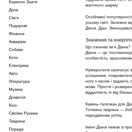
Корисно Знати
магічного шарму.
Дача
Особливої популярності
Сім'я
усьому світі. Залежно в
Подорожі
Діяна, Діан. Зменшуваль
Фінанси
Значення та енергетик
Акваріум
Що означає ім’я Діана? У
Собаки
Діана — це ‘посланниця 
Коти
особистість, красномов
Електрика
Нумерологія приписує і
Авто
успішними, покровителя
ногу з часом і задають
Література
мови. Просте і розмірен
Музика
віддаляють їх від близь
Дозвілля
Камінь-талісман для Діа
Кіно
Тотемна тварина — бобер
Своїми Руками
народженим улітку.
Тварини
Імені Діана немає в пр
Поради