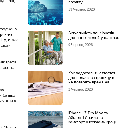
д, Гліб,
проєкту
13 Червня, 2026
 уроджена
Актуальність пансіонатів
ерчилля.
для літніх людей у наш час
іту, стала
 своїй
9 Червня, 2026
міє грати
а есе та
Как подготовить аттестат
для подачи за границу и
не потерять время на
переделки
а»,
2 Червня, 2026
й батько»
плутали з
iPhone 17 Pro Max та
Айфон 17: сила та
комфорт у кожному кроці
і. Як усе