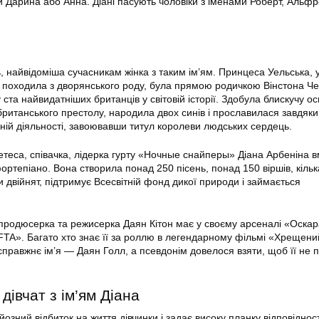
 Дарина або Анна. Діані пасують чоловіки з іменами Роберт, Альфре
, найвідоміша сучасникам жінка з таким ім’ям. Принцеса Уельська,
 походила з дворянського роду, була прямою родичкою Вінстона Ч
ста найвидатніших британців у світовій історії. Здобула блискучу осв
итанського престолу, народила двох синів і прославилася завдяки
йній діяльності, завоювавши титул королеви людських сердець.
етеса, співачка, лідерка гурту «Ночные снайперы» Діана Арбеніна в
 фортепіано. Вона створила понад 250 пісень, понад 150 віршів, кільк
 двійнят, підтримує Всесвітній фонд дикої природи і займається
продюсерка та режисерка Даян Кітон має у своєму арсеналі «Оскар
FTA». Багато хто знає її за роллю в легендарному фільмі «Хрещени
 справжнє ім’я — Даян Голл, а псевдонім довелося взяти, щоб її не 
дівчат з ім’ям Діана
йозний відбиток на життя дівчинки і задає високу планку відповідност