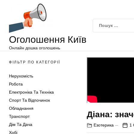
Оголошення
Перейти
Київ
до
вмісту
Оголошення Київ
Онлайн дошка оголошень
ФІЛЬТР ПО КАТЕГОРІЇ
Нерухомість
Робота
Електроніка Та Техніка
Спорт Та Відпочинок
Обладнання
Діана: знач
Транспорт
Дім Та Дача
Езотерика
1 
Хобі