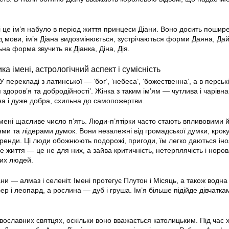
 це ім’я набуло в період життя принцеси Діани. Воно досить пошир
ід мови, ім’я Діана видозмінюється, зустрічаються форми Даяна, Да
на форма звучить як Діанка, Діна, Дія.
а імені, астрологічний аспект і сумісність
 перекладі з латинської — ‘бог’, ‘небеса’, ‘божественна’, а в перськ
здоров’я та добродійності’. Жінка з таким ім’ям — чутлива і чарівна
на і дуже добра, схильна до самопожертви.
мені щасливе число п’ять. Люди-п’ятірки часто стають впливовими 
ми та лідерами думок. Вони незалежні від громадської думки, крок
 тренди. Ці люди обожнюють подорожі, пригоди, їм легко даються іно
е життя — це не для них, а зайва критичність, нетерплячість і норов
ких людей.
ни — алмаз і селеніт. Імені протегує Плутон і Місяць, а також водна 
 і леопард, а рослина — дуб і груша. Ім’я більше підійде дівчатка
авославних святцях, оскільки воно вважається католицьким. Під час