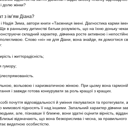
 і долю жінки?
т з ім’ям Діана?
 Надія Зима, автори книги «Таємниця імені. Діагностика карми імені
Ще в ранньому дитинстві батьки розуміють, що на їхню доньку чекає 
монструючи складний характер, дівчинка росте активною і непостійн
полегливою. Слово «ні» не для Діани, вона знайде, як домогтися св
у:
рість і життєрадісність;
я гумору;
цілеспрямованість.
льною, вольовою і харизматичною жінкою. При цьому вона гармоній
гання і завжди готова конкурувати за роль кращої з кращих.
собі почуття відповідальності й уміння піклуватися та протегувати, 
о мимоволі підносять її над іншими. Запальний характер дівчини за
дьми, але, пізнавши її ближче, вони здатні оцінити вірність, віддані
Близькі відзначають, що вона безкорислива і чесна, за правильного
тає видатною особистістю.