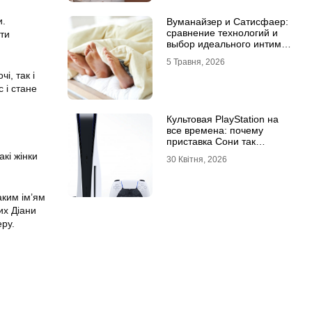
и.
Вуманайзер и Сатисфаер:
сравнение технологий и
ати
выбор идеального интим-
гаджета
5 Травня, 2026
і, так і
 і стане
Культовая PlayStation на
все времена: почему
приставка Сони так
популярна
акі жінки
30 Квітня, 2026
аким ім’ям
их Діани
еру.