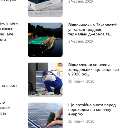
1 Червня, 2026
», у імені
Відпочинок на Закарпатті:
цікаве і
унікальні традиції,
ою, але
термальні джерела та
гірські маршрути
ого.
1 Червня, 2026
Відновлення чи новий
холодильник: що вигідніше
у 2026 році
30 Травня, 2026
на в ролі
але
Що потрібно знати перед
важає
переходом на сонячну
сть і
енергію
26 Травня, 2026