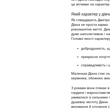
це впливає на характер
Який характер у дівча
Як стверджують Дмитро і
Діана не проста карма. 
різноманітне життя. Де
дуже наполегливою і на
Головні якості характер
добродушність, щи
прекрасне почутт
справедливість і 
Маленька Діана стає си
керівника, обожнює зма
З роками вона плекає в 
гординя і марнославств
уживатися із сильними лю
душевну чистоту Діани. 
виховання й оточення с