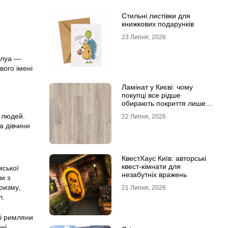
Стильні листівки для
книжкових подарунків
23 Липня, 2026
плуа —
вого імені
Ламінат у Києві: чому
покупці все рідше
обирають покриття лише
за фотографіями
 людей.
22 Липня, 2026
а дівчини
КвестХаус Київ: авторські
квест-кімнати для
мської
незабутніх вражень
и з
ризму,
21 Липня, 2026
л.
ні римляни
ні