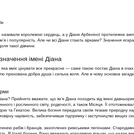
le
у називали королевою сердець, а у Діани Арбеніної протилежне ам
ім’я і популярність. Але чи всі Діани стають зірками? Значення яскра
доля такої дівчини.
значення імені Діана
яка вміє цінувати все прекрасне — саме такою постає Діана в очах
тю прихована добра душа і сильна воля. Але в чому основна загадк
орми
іана? Прийнято вважати, що ім’я Діана походить від імені давньори
нного і рослинного світу, родючості, а також Місяця. Її ототожнювал
ою та Гекатою. Велика богиня передала своїм тезкам природну ха
овірну чарівність, забезпечивши підтримку і заступництво вищих си
гинею рабів і бранців, захоплених римськими легіонами. Стародав
сть. В Італії богиню Діану вважають королевою відьом, що надає іме