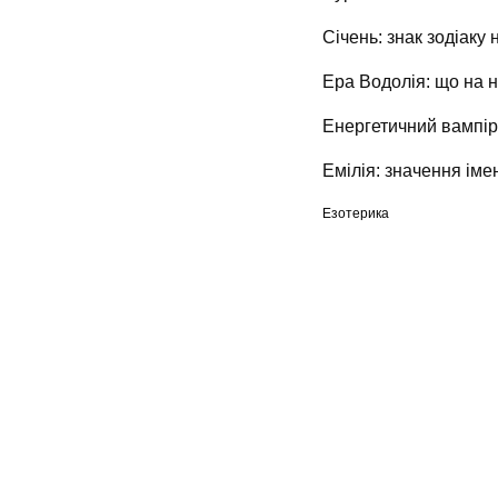
Січень: знак зодіаку 
Ера Водолія: що на н
Енергетичний вампір:
Емілія: значення імен
Езотерика
Мапа сайту