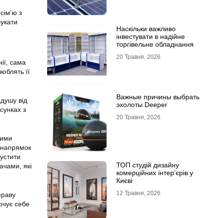
сім’ю з
шукати
Наскільки важливо
інвестувати в надійне
торгівельне обладнання
20 Травня, 2026
ії, сама
юблять її
Важные причины выбрать
 душу від
эхолоты Deeper
сунках з
20 Травня, 2026
шими
й напрямок
пустити
ТОП студій дизайну
ачами, які
комерційних інтер’єрів у
Києві
12 Травня, 2026
праву
очує себе