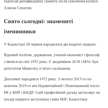
підписав ратифікаційну грамоту після схвалення купівлі
Аляски Сенатом.
Свято сьогодні: знамениті
іменинники
У Казахстані 20 червня народилося дві видатні людини:
Відомий політик, державник, учений-економіст і філософ
з’явився на світ 1952 року. Є академіком АСН і МАІ. Був
депутатом Мажилісу п’ятого скликання.
Дипломат народився 1972 року. З лютого 2015-го по
жовтень 2019-го він Надзвичайний і Повноважний посол
РК у КНР і КНДР. Свій професійний досвід застосовує на
посаді першого заступника глави МЗС Казахстану.