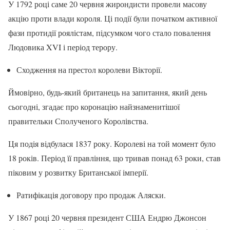
У 1792 році саме 20 червня жирондисти провели масову
акцію проти влади короля. Ці події були початком активної
фази протидії роялістам, підсумком чого стало повалення
Людовика XVI і період терору.
Сходження на престол королеви Вікторії.
Ймовірно, будь-який британець на запитання, який день
сьогодні, згадає про коронацію найзнаменитішої
правительки Сполученого Королівства.
Ця подія відбулася 1837 року. Королеві на той момент було
18 років. Період її правління, що тривав понад 63 роки, став
піковим у розвитку Британської імперії.
Ратифікація договору про продаж Аляски.
У 1867 році 20 червня президент США Ендрю Джонсон