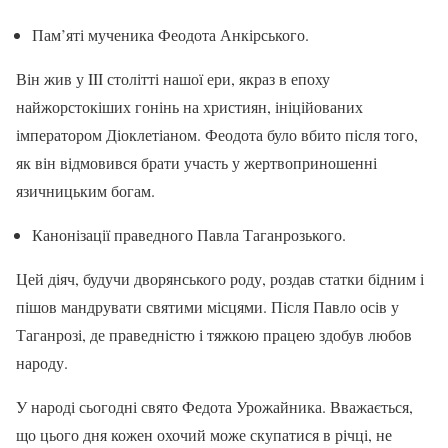
Пам’яті мученика Феодота Анкірського.
Він жив у III столітті нашої ери, якраз в епоху
найжорстокіших гонінь на християн, ініційованих
імператором Діоклетіаном. Феодота було вбито після того,
як він відмовився брати участь у жертвоприношенні
язичницьким богам.
Канонізації праведного Павла Таганрозького.
Цей діяч, будучи дворянського роду, роздав статки бідним і
пішов мандрувати святими місцями. Після Павло осів у
Таганрозі, де праведністю і тяжкою працею здобув любов
народу.
У народі сьогодні свято Федота Урожайника. Вважається,
що цього дня кожен охочий може скупатися в річці, не