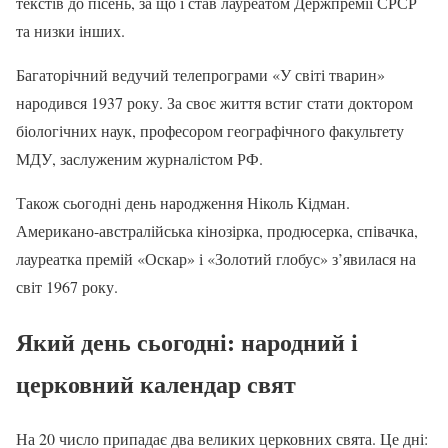
текстів до пісень, за що і став лауреатом Держпремії СРСР
та низки інших.
Багаторічний ведучий телепрограми «У світі тварин»
народився 1937 року. За своє життя встиг стати доктором
біологічних наук, професором географічного факультету
МДУ, заслуженим журналістом РФ.
Також сьогодні день народження Ніколь Кідман.
Американо-австралійська кінозірка, продюсерка, співачка,
лауреатка премій «Оскар» і «Золотий глобус» з’явилася на
світ 1967 року.
Який день сьогодні: народний і
церковний календар свят
На 20 число припадає два великих церковних свята. Це дні: