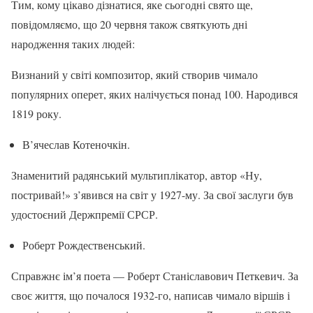
Тим, кому цікаво дізнатися, яке сьогодні свято ще,
повідомляємо, що 20 червня також святкують дні
народження таких людей:
Визнаний у світі композитор, який створив чимало
популярних оперет, яких налічується понад 100. Народився
1819 року.
В’ячеслав Котеночкін.
Знаменитий радянський мультиплікатор, автор «Ну,
постривай!» з’явився на світ у 1927-му. За свої заслуги був
удостоєний Держпремії СРСР.
Роберт Рождественський.
Справжнє ім’я поета — Роберт Станіславович Петкевич. За
своє життя, що почалося 1932-го, написав чимало віршів і