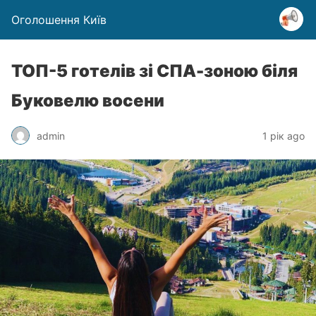
Оголошення Київ
ТОП-5 готелів зі СПА-зоною біля
Буковелю восени
admin
1 рік ago