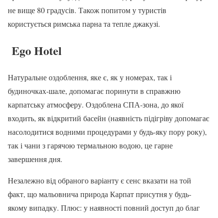
не вище 80 градусів. Також попитом у туристів
користується римська парна та тепле джакузі.
Ego Hotel
Натуральне оздоблення, яке є, як у номерах, так і
будиночках-шале, допомагає поринути в справжню
карпатську атмосферу. Оздоблена СПА-зона, до якої
входить, як відкритий басейн (наявність підігріву допомагає
насолодитися водними процедурами у будь-яку пору року),
так і чани з гарячою термальною водою, це гарне
завершення дня.
Незалежно від обраного варіанту є сенс вказати на той
факт, що мальовнича природа Карпат присутня у будь-
якому випадку. Плюс: у наявності повний доступ до благ