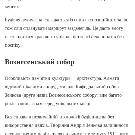
музею.
Будівля величезна, складається із семи експозиційних залів,
тож слід спланувати маршрут заздалегідь. Це дасть змогу
насолодитися красою та унікальністю всіх експонатів без
поспіху.
Вознесенський собор
Особливість пам’ятки культури — архітектура. Алмати
відомий цікавими спорудами, але Кафедральний собор
Зенкова (друга назва Вознесенського собору) вже багато
років залишається серед унікальних місць.
Вся справа в незвичайній технології будівництва без
використання цвяхів. Творіння Андрія Зенкова залишилося
неушкодженим навіть після сильного землетрусу 1911 року.