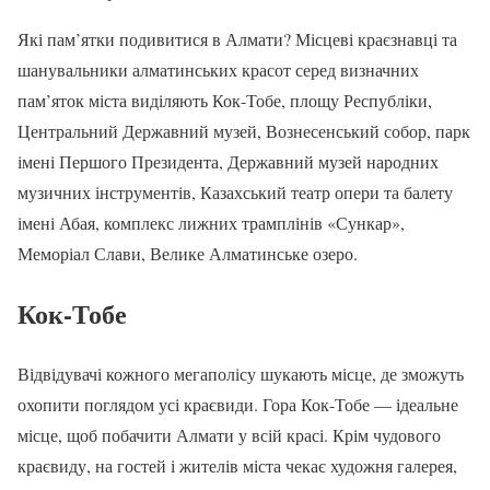
Які пам’ятки подивитися в Алмати? Місцеві краєзнавці та
шанувальники алматинських красот серед визначних
пам’яток міста виділяють Кок-Тобе, площу Республіки,
Центральний Державний музей, Вознесенський собор, парк
імені Першого Президента, Державний музей народних
музичних інструментів, Казахський театр опери та балету
імені Абая, комплекс лижних трамплінів «Сункар»,
Меморіал Слави, Велике Алматинське озеро.
Кок-Тобе
Відвідувачі кожного мегаполісу шукають місце, де зможуть
охопити поглядом усі краєвиди. Гора Кок-Тобе — ідеальне
місце, щоб побачити Алмати у всій красі. Крім чудового
краєвиду, на гостей і жителів міста чекає художня галерея,