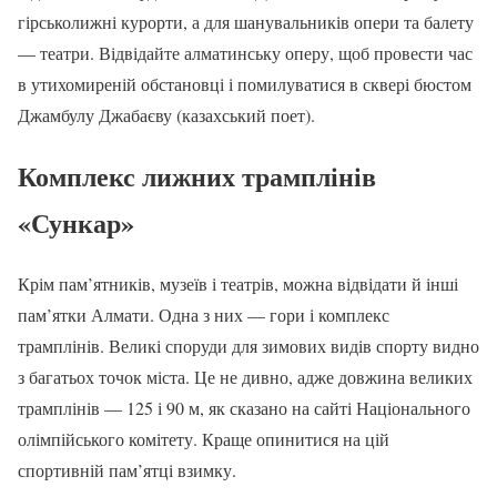
гірськолижні курорти, а для шанувальників опери та балету
— театри. Відвідайте алматинську оперу, щоб провести час
в утихомиреній обстановці і помилуватися в сквері бюстом
Джамбулу Джабаєву (казахський поет).
Комплекс лижних трамплінів
«Сункар»
Крім пам’ятників, музеїв і театрів, можна відвідати й інші
пам’ятки Алмати. Одна з них — гори і комплекс
трамплінів. Великі споруди для зимових видів спорту видно
з багатьох точок міста. Це не дивно, адже довжина великих
трамплінів — 125 і 90 м, як сказано на сайті Національного
олімпійського комітету. Краще опинитися на цій
спортивній пам’ятці взимку.