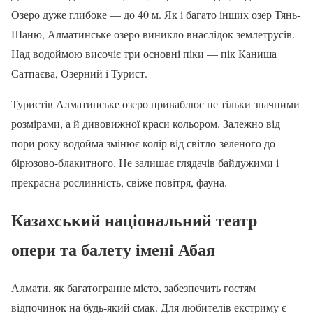
Озеро дуже глибоке — до 40 м. Як і багато інших озер Тянь-
Шаню, Алматинське озеро виникло внаслідок землетрусів.
Над водоймою височіє три основні піки — пік Каниша
Сатпаєва, Озерний і Турист.
Туристів Алматинське озеро приваблює не тільки значними
розмірами, а й дивовижної краси кольором. Залежно від
пори року водойма змінює колір від світло-зеленого до
бірюзово-блакитного. Не залишає глядачів байдужими і
прекрасна рослинність, свіже повітря, фауна.
Казахський національний театр
опери та балету імені Абая
Алмати, як багатогранне місто, забезпечить гостям
відпочинок на будь-який смак. Для любителів екстриму є