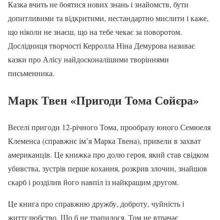
Казка вчить не боятися нових знань і знайомств, бути
допитливими та відкритими, нестандартно мислити і каже,
що ніколи не знаєш, що на тебе чекає за поворотом.
Дослідниця творчості Керролла Ніна Демурова називає
казки про Алісу найдосконалішими творіннями
письменника.
Марк Твен «Пригоди Тома Сойєра»
Веселі пригоди 12-річного Тома, прообразу юного Семюеля
Клеменса (справжнє ім’я Марка Твена), привели в захват
американців. Це книжка про долю героя, який став свідком
убивства, зустрів перше кохання, розкрив злочин, знайшов
скарб і розділив його навпіл із найкращим другом.
Це книга про справжню дружбу, доброту, чуйність і
життєлюбство. Що б не трапилося, Том не втрачає