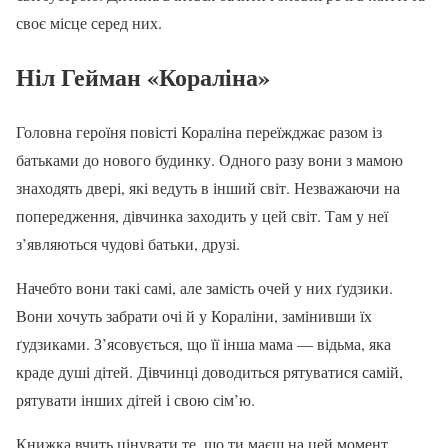
своє місце серед них.
Ніл Гейман «Кораліна»
Головна героїня повісті Кораліна переїжджає разом із
батьками до нового будинку. Одного разу вони з мамою
знаходять двері, які ведуть в інший світ. Незважаючи на
попередження, дівчинка заходить у цей світ. Там у неї
з’являються чудові батьки, друзі.
Начебто вони такі самі, але замість очей у них ґудзики.
Вони хочуть забрати очі й у Кораліни, замінивши їх
ґудзиками. З’ясовується, що її інша мама — відьма, яка
краде душі дітей. Дівчинці доводиться рятуватися самій,
рятувати інших дітей і свою сім’ю.
Книжка вчить цінувати те, що ти маєш на цей момент,