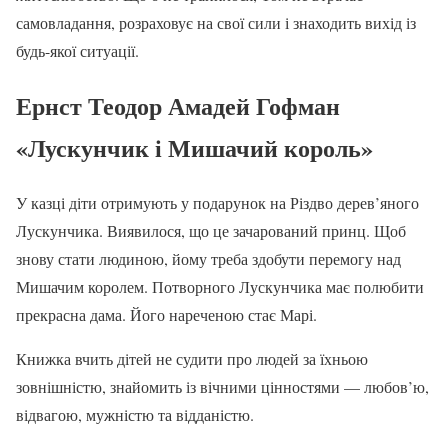
самовладання, розраховує на свої сили і знаходить вихід із
будь-якої ситуації.
Ернст Теодор Амадей Гофман
«Лускунчик і Мишачий король»
У казці діти отримують у подарунок на Різдво дерев’яного
Лускунчика. Виявилося, що це зачарований принц. Щоб
знову стати людиною, йому треба здобути перемогу над
Мишачим королем. Потворного Лускунчика має полюбити
прекрасна дама. Його нареченою стає Марі.
Книжка вчить дітей не судити про людей за їхньою
зовнішністю, знайомить із вічними цінностями — любов’ю,
відвагою, мужністю та відданістю.