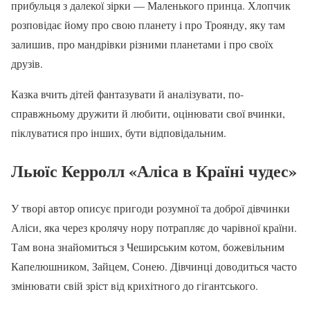
прибульця з далекої зірки — Маленького принца. Хлопчик
розповідає йому про свою планету і про Троянду, яку там
залишив, про мандрівки різними планетами і про своїх
друзів.
Казка вчить дітей фантазувати й аналізувати, по-
справжньому дружити й любити, оцінювати свої вчинки,
піклуватися про інших, бути відповідальним.
Льюїс Керролл «Аліса в Країні чудес»
У творі автор описує пригоди розумної та доброї дівчинки
Аліси, яка через кролячу нору потрапляє до чарівної країни.
Там вона знайомиться з Чеширським котом, божевільним
Капелюшником, Зайцем, Сонею. Дівчинці доводиться часто
змінювати свій зріст від крихітного до гігантського.