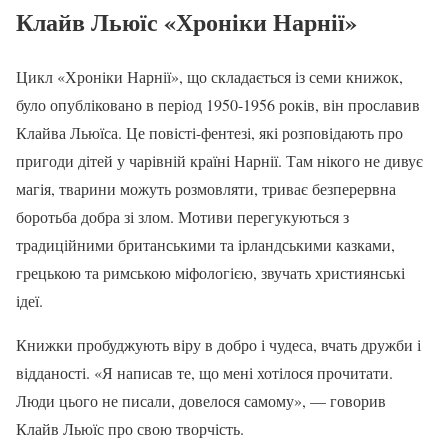
Клайв Льюїс «Хроніки Нарнії»
Цикл «Хроніки Нарнії», що складається із семи книжок,
було опубліковано в період 1950-1956 років, він прославив
Клайва Льюїса. Це повісті-фентезі, які розповідають про
пригоди дітей у чарівній країні Нарнії. Там нікого не дивує
магія, тварини можуть розмовляти, триває безперервна
боротьба добра зі злом. Мотиви перегукуються з
традиційними британськими та ірландськими казками,
грецькою та римською міфологією, звучать християнські
ідеї.
Книжки пробуджують віру в добро і чудеса, вчать дружби і
відданості. «Я написав те, що мені хотілося прочитати.
Люди цього не писали, довелося самому», — говорив
Клайв Льюїс про свою творчість.