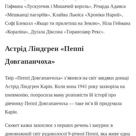
Гофмана «Лускунчик і Мишачий король», Річарда Адамса
«Мешканці пагорбів», Клайва Льюїса «Хроніки Нарнії»,
Софі Блеколл «Якщо ти прилетиш на Землю», Ніла Геймана
«Кораліна», Дуґала Діксона «Тиранозавр Рекс».
Астрід Ліндгрен «Пеппі
Довгапанчоха»
Твір «Пеппі Довгапанчоха» з’явився на світ завдяки доньці
Астрід Ліндгрен Карін. Коли вона 1941 року захворіла на
пневмонію, попросила маму розповісти їй історії про
дівчинку Пеппі Довгапанчоха — таке ім’я їй придумала
Карін.
Сюжет казки захоплює з перших речень і занурює в
дивовижний світ рудоволосої 9-річної Пеппі, яка живе одна