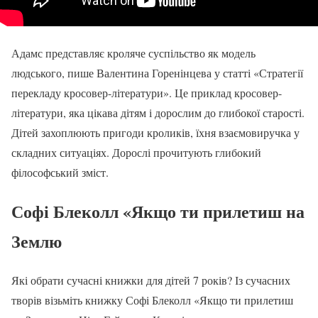
Адамс представляє кроляче суспільство як модель
людського, пише Валентина Горенінцева у статті «Стратегії
перекладу кросовер-літератури». Це приклад кросовер-
літератури, яка цікава дітям і дорослим до глибокої старості.
Дітей захоплюють пригоди кроликів, їхня взаємовиручка у
складних ситуаціях. Дорослі прочитують глибокий
філософський зміст.
Софі Блеколл «Якщо ти прилетиш на
Землю
Які обрати сучасні книжки для дітей 7 років? Із сучасних
творів візьміть книжку Софі Блеколл «Якщо ти прилетиш