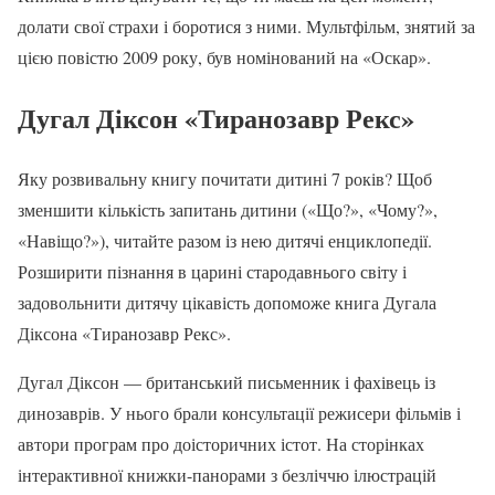
долати свої страхи і боротися з ними. Мультфільм, знятий за
цією повістю 2009 року, був номінований на «Оскар».
Дугал Діксон «Тиранозавр Рекс»
Яку розвивальну книгу почитати дитині 7 років? Щоб
зменшити кількість запитань дитини («Що?», «Чому?»,
«Навіщо?»), читайте разом із нею дитячі енциклопедії.
Розширити пізнання в царині стародавнього світу і
задовольнити дитячу цікавість допоможе книга Дугала
Діксона «Тиранозавр Рекс».
Дугал Діксон — британський письменник і фахівець із
динозаврів. У нього брали консультації режисери фільмів і
автори програм про доісторичних істот. На сторінках
інтерактивної книжки-панорами з безліччю ілюстрацій