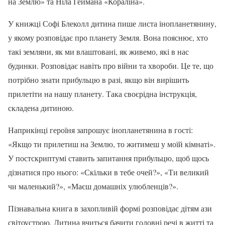
на Землю» та Ніла Геймана «Кораліна».
У книжці Софі Блеколл дитина пише листа інопланетянину,
у якому розповідає про планету Земля. Вона пояснює, хто
такі земляни, як ми влаштовані, як живемо, які в нас
будинки. Розповідає навіть про війни та хвороби. Це те, що
потрібно знати прибульцю в разі, якщо він вирішить
прилетіти на нашу планету. Така своєрідна інструкція,
складена дитиною.
Наприкінці героїня запрошує інопланетянина в гості:
«Якщо ти прилетиш на Землю, то житимеш у моїй кімнаті».
У постскриптумі ставить запитання прибульцю, щоб щось
дізнатися про нього: «Скільки в тебе очей?», «Ти великий
чи маленький?», «Маєш домашніх улюбленців?».
Пізнавальна книга в захопливій формі розповідає дітям ази
світоустрою. Дитина вчиться бачити головні речі в житті та