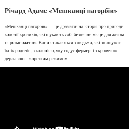
Річард Адамс «Мешканці пагорбів»
«Мешканці пагорбів» — це драматична історія про пригоди
колонії кроликів, які шукають собі безпечне місце для житла
та розмноження. Вони стикаються з людьми, які знищують
їхніх родичів, з колонією, яку годує фермер, і з кролячою
державою з жорстким режимом.