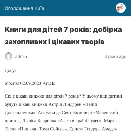
Оголошення Київ
Книги для дітей 7 років: добірка
захопливих і цікавих творів
admin
3 роки ago
Досуг
robertss
02.09.2023
Article
Які є цікаві книжки для дітей 7 років? У цьому віці дитині
будуть цікаві книжки Астрід Ліндгрен «Пеппі
Довгапанчоха», Антуана де Сент-Екзюпері «Маленький
принц», Льюїса Керролла «Аліса в країні чудес», Марка
Твена «Пригоди Тома Сойєра», Ернста Теодора Амадея