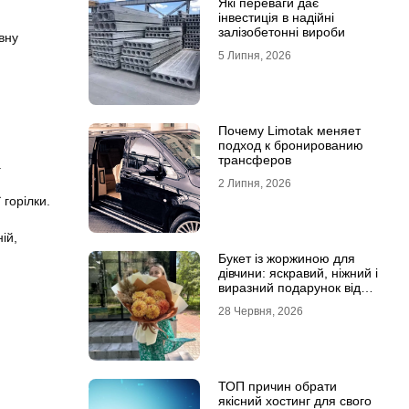
Які переваги дає
інвестиція в надійні
залізобетонні вироби
вну
5 Липня, 2026
Почему Limotak меняет
подход к бронированию
трансферов
.
2 Липня, 2026
 горілки.
ій,
Букет із жоржиною для
дівчини: яскравий, ніжний і
виразний подарунок від
Marta Flowers
28 Червня, 2026
ТОП причин обрати
якісний хостинг для свого