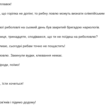
 плавок!
 що горілка не допінг, то рибну ловлю можуть визнати олімпійськи
ової риболовлі на сьомий день був закритий бригадою наркологів.
ниця, тринадцяте, сподіваюся, що ти не поїдеш на риболовлю?
умаю, сьогодні рибам точно не пощастить!
ловлю. Закинули вудки, клювання немає.
броди, поїмо!
, їсти хочеться!
рв’яків і підемо додому!