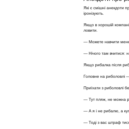
Які є смішні анекдоти п
іронізують.
Якщо в хорошій компані
ловити.
— Можете навчити мене
— Нічого там вчитися: 
Якщо рибалка після рибо
Головне на риболовлі —
Приїхати з риболовлі бе
— Тут пляж, не можна 
— А я і не рибалю, а ку
— Тоді з вас штраф тися