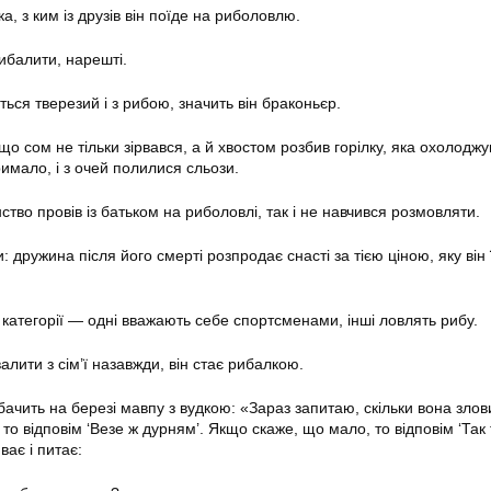
а, з ким із друзів він поїде на риболовлю.
ибалити, нарешті.
ься тверезий і з рибою, значить він браконьєр.
о сом не тільки зірвався, а й хвостом розбив горілку, яка охолодж
римало, і з очей полилися сльози.
ство провів із батьком на риболовлі, так і не навчився розмовляти.
дружина після його смерті розпродає снасті за тією ціною, яку він 
 категорії — одні вважають себе спортсменами, інші ловлять рибу.
алити з сім’ї назавжди, він стає рибалкою.
бачить на березі мавпу з вудкою: «Зараз запитаю, скільки вона злов
то відповім ‘Везе ж дурням’. Якщо скаже, що мало, то відповім ‘Так 
ває і питає: