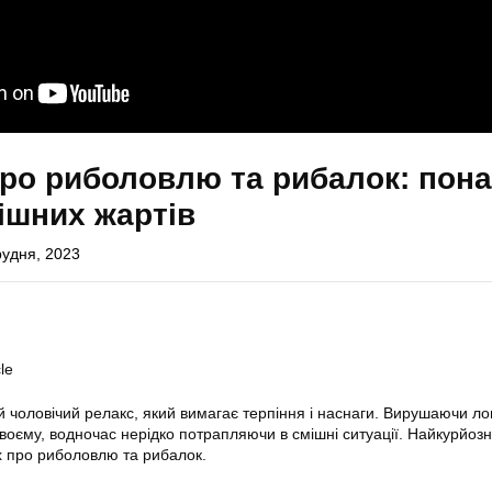
ро риболовлю та рибалок: пона
мішних жартів
рудня, 2023
le
чоловічий релакс, який вимагає терпіння і наснаги. Вирушаючи ло
воєму, водночас нерідко потрапляючи в смішні ситуації. Найкурйозні
х про риболовлю та рибалок.