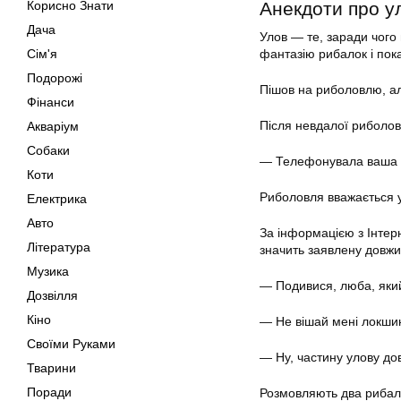
Корисно Знати
Анекдоти про у
Дача
Улов — те, заради чого 
Сім'я
фантазію рибалок і пок
Подорожі
Пішов на риболовлю, але
Фінанси
Після невдалої риболов
Акваріум
Собаки
— Телефонувала ваша др
Коти
Риболовля вважається ус
Електрика
Авто
За інформацією з Інтер
Література
значить заявлену довжи
Музика
— Подивися, люба, який
Дозвілля
Кіно
— Не вішай мені локшин
Своїми Руками
— Ну, частину улову дов
Тварини
Поради
Розмовляють два рибал