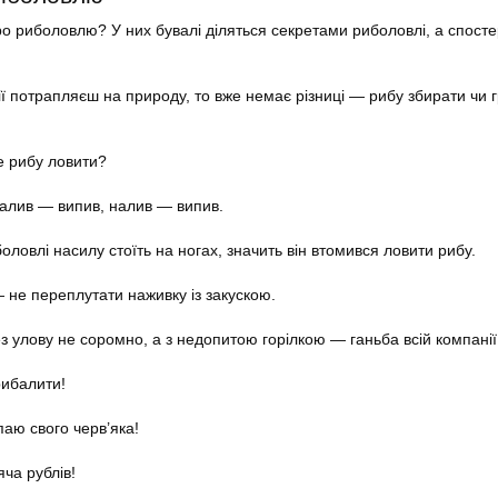
ро риболовлю? У них бувалі діляться секретами риболовлі, а спостер
ї потрапляєш на природу, то вже немає різниці — рибу збирати чи 
 рибу ловити?
налив — випив, налив — випив.
ловлі насилу стоїть на ногах, значить він втомився ловити рибу.
 не переплутати наживку із закускою.
з улову не соромно, а з недопитою горілкою — ганьба всій компанії
рибалити!
паю свого черв’яка!
ча рублів!