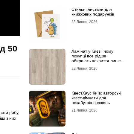
Стильні листівки для
книжкових подарунків
23 Липня, 2026
д 50
Ламінат у Києві: чому
покупці все рідше
обирають покриття лише
за фотографіями
22 Липня, 2026
КвестХаус Київ: авторські
квест-кімнати для
незабутніх вражень
21 Липня, 2026
вити рибу,
ші з них