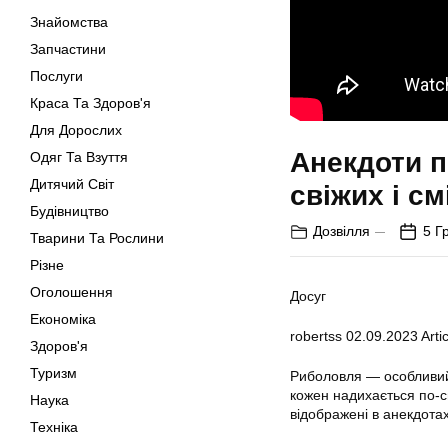
Знайомства
Запчастини
Послуги
Краса Та Здоров'я
Для Дорослих
Анекдоти п
Одяг Та Взуття
Дитячий Світ
свіжих і с
Будівництво
Дозвілля
5 Г
Тварини Та Рослини
Різне
Оголошення
Досуг
Економіка
robertss
02.09.2023
Artic
Здоров'я
Туризм
Риболовля — особливий 
кожен надихається по-с
Наука
відображені в анекдота
Техніка