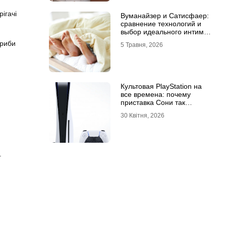
ігачі
Вуманайзер и Сатисфаер:
сравнение технологий и
выбор идеального интим-
гаджета
гриби
5 Травня, 2026
Культовая PlayStation на
все времена: почему
приставка Сони так
популярна
30 Квітня, 2026
.