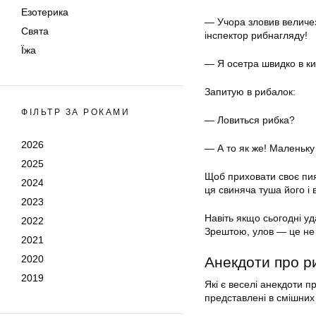
Езотерика
— Учора зловив величезн
Свята
інспектор рибнагляду!
Їжа
— Я осетра швидко в киш
Запитую в рибалок:
ФІЛЬТР ЗА РОКАМИ
— Ловиться рибка?
2026
— А то як же! Маленьку
2025
Щоб приховати своє пия
2024
ця свиняча туша його і 
2023
Навіть якщо сьогодні уд
2022
Зрештою, улов — це не
2021
2020
Анекдоти про р
2019
Які є веселі анекдоти 
представлені в смішних 