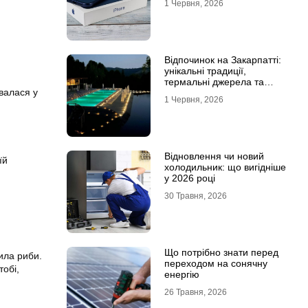
1 Червня, 2026
Відпочинок на Закарпатті:
унікальні традиції,
термальні джерела та
увалася у
гірські маршрути
1 Червня, 2026
Відновлення чи новий
їй
холодильник: що вигідніше
у 2026 році
30 Травня, 2026
Що потрібно знати перед
ила риби.
переходом на сонячну
тобі,
енергію
26 Травня, 2026