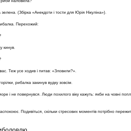
и риби наловила?
зелена. (Збірка «Анекдоти і тости для Юрія Нікуліна»).
рибалка. Перехожий:
?
у кинув.
?
вас. Теж усе ходив і питав: «Зловили?».
орілки, рибалка закинув вудку зовсім.
оре і не повернувся. Люди похилого віку кажуть: якби на човні поп
аспокоює. Подивіться, скільки стресових моментів потрібно пережи
риболовлю