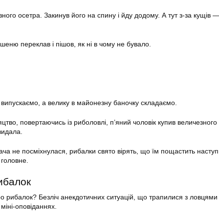
ого осетра. Закинув його на спину і йду додому. А тут з-за кущів 
еню переклав і пішов, як ні в чому не бувало.
 випускаємо, а велику в майонезну баночку складаємо.
цтво, повертаючись із риболовлі, п’яний чоловік купив величезного
видала.
ача не посміхнулася, рибалки свято вірять, що їм пощастить наступ
 головне.
ибалок
про рибалок? Безліч анекдотичних ситуацій, що трапилися з ловцями
міні-оповіданнях.