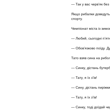
— Так у вас черв’як без
Якщо рибалки доведуть,
спорту.
Чемпіонат міста із зим
— Любий, сьогодні п’ят
— Обов’язково поїду. Д
Тато взяв сина на рибо
— Синку, дістань бутер
— Тату, я їх з’їв!
— Сину, дістань пиріжки
— Тату, я їх з’їв!
— Синку, тоді доїдай че