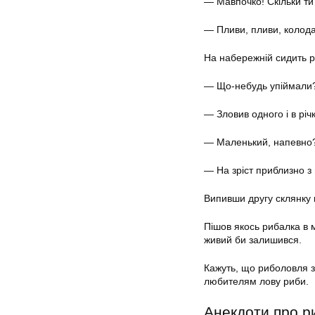
— Мавпочко! Скільки т
— Пливи, пливи, колода 
На набережній сидить 
— Що-небудь упіймали
— Зловив одного і в річк
— Маленький, напевно
— На зріст приблизно з 
Випивши другу склянку г
Пішов якось рибалка в м
живий би залишився.
Кажуть, що риболовля з
любителям лову риби.
Анекдоти про 