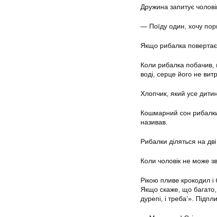
Дружина запитує чоловік
— Поїду один, хочу пор
Якщо рибалка повертаєт
Коли рибалка побачив, щ
воді, серце його не вит
Хлопчик, який усе дитин
Кошмарний сон рибалки: 
називав.
Рибалки діляться на дві
Коли чоловік не може зв
Рікою пливе крокодил і 
Якщо скаже, що багато, 
дурепі, і треба’». Підпли