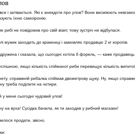
лов
все і затівається. Які є анекдоти про улов? Вони висміюють невгамо
азують їхню самоіронію.
 рибі не повідомив про свій візит, тому зустріч не відбулася.
лі мужик заходить до крамниці і замовляє продавцю 2 кг коропів.
ужина і сказала, що сьогодні хотіла б форель, — каже продавець
пішною, якщо кількість спійманої риби перевищує кількість випитої
нету, справжній рибалка спіймав двометрову щуку. Ну, якщо справжн
ну треба поділити на чотири.
 у мене сьогодні чудовий улов!
у на вуха! Сусідка бачила, як ти заходив у рибний магазин!
елося продати, звісно.
ки: