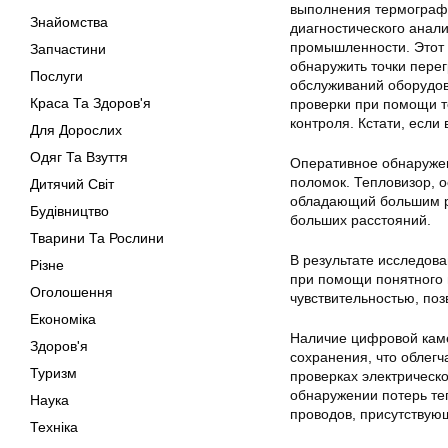
выполнения термографи
Знайомства
диагностического анал
промышленности. Этот 
Запчастини
обнаружить точки пере
Послуги
обслуживаний оборудов
Краса Та Здоров'я
проверки при помощи т
контроля. Кстати, если
Для Дорослих
Одяг Та Взуття
Оперативное обнаружен
поломок. Тепловизор, 
Дитячий Світ
обладающий большим ра
Будівництво
больших расстояний.
Тварини Та Рослини
В результате исследов
Різне
при помощи понятного 
Оголошення
чувствительностью, п
Економіка
Наличие цифровой кам
Здоров'я
сохранения, что облег
Туризм
проверках электрическ
обнаружении потерь те
Наука
проводов, присутствующ
Техніка