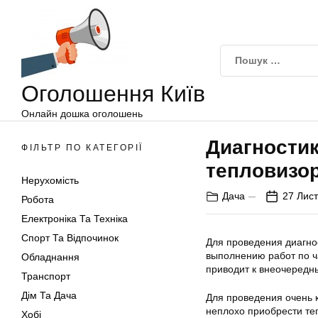
Оголошення
Перейти
Київ
до
вмісту
Оголошення Київ
Онлайн дошка оголошень
Диагности
ФІЛЬТР ПО КАТЕГОРІЇ
тепловизор
Нерухомість
Дача
27 Лис
Робота
Електроніка Та Техніка
Спорт Та Відпочинок
Для проведения диагно
выполнению работ по ч
Обладнання
приводит к внеочередн
Транспорт
Дім Та Дача
Для проведения очень 
неплохо приобрести те
Хобі