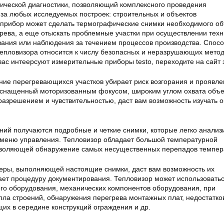
ческой диагностики, позволяющий комплексного проведения
иза любых исследуемых построек: строительных и объектов
прибор может сделать термографические снимки необходимого об
грева, а еще отыскать проблемные участки при осуществлении техн
ания или наблюдения за течением процессов производства. Спос
епловизора относится к числу безопасных и неразрушающих мето
 вас интеерсуют измерительные приборы testo, переходите на сайт 
ие перегревающихся участков убирает риск возгорания и проявле
оснащенный моторизованным фокусом, широким углом охвата объе
зрешением и чувствительностью, даст вам возможность изучать о
аний получаются подробные и четкие снимки, которые легко анали
меню управления. Тепловизор обладает большой температурной
озволяющей обнаружение самых несущественных перепадов темпер
еры, выполняющей настоящие снимки, даст вам возможность их
чает процедуру документирования. Тепловизор может использовать
ого оборудования, механических компонентов оборудования, при
пла строений, обнаружения перегрева монтажных плат, недостатков
их в середине конструкций ограждения и др.