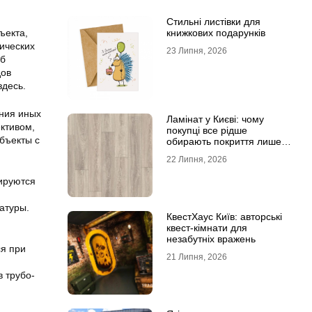
Стильні листівки для
ъекта,
книжкових подарунків
ических
23 Липня, 2026
об
дов
здесь.
ния иных
Ламінат у Києві: чому
ктивом,
покупці все рідше
бъекты с
обирають покриття лише
за фотографіями
22 Липня, 2026
зируются
атуры.
КвестХаус Київ: авторські
квест-кімнати для
незабутніх вражень
ся при
21 Липня, 2026
 трубо-