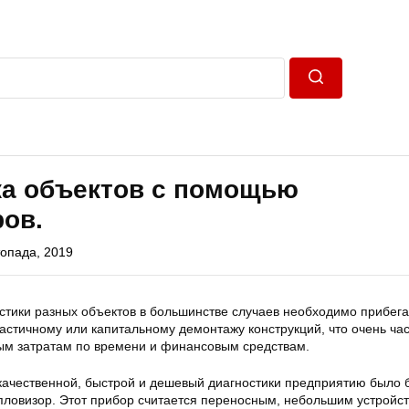
Пошук
ка объектов с помощью
ов.
топада, 2019
стики разных объектов в большинстве случаев необходимо прибега
астичному или капитальному демонтажу конструкций, что очень ча
ым затратам по времени и финансовым средствам.
качественной, быстрой и дешевый диагностики предприятию было 
пловизор. Этот прибор считается переносным, небольшим устройс