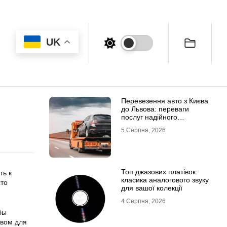
UK
Перевезення авто з Києва
до Львова: переваги
послуг надійного
евакуатора
5 Серпня, 2026
Топ джазових платівок:
ть к
класика аналогового звуку
сто
для вашої колекції
4 Серпня, 2026
бы
твом для