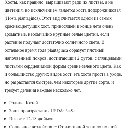
Хосты, как правило, выращивают ради их листвы, а не
цветения, но исключением является хоста подорожниковая
(Hosta plantaginea). Этот вид считается одной из самых
красивоцветущих хост, приносящей в конце лета очень
ароматные, необычайно крупные белые цветки, если
растение получает достаточно солнечного света. В
остальное время года plantaginea образует плотный
напочвенный покров, достигающий 2 футов, с глянцевыми
листьями сердцевидной формы средне-зеленого цвета. Как
и большинство других видов хост, эта хоста проста в уходе,
но разрастается быстрее, чем некоторые другие сорта, и
требует деления каждые несколько лет.
Родина: Китай
Зоны произрастания USDA: 3a-9a
Высота: 12-18 дюймов
Солнечное воздействие: От частичной тени до полной