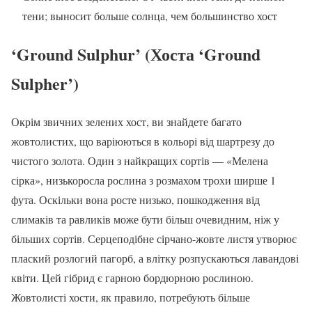
тени; выносит больше солнца, чем большинство хост
‘Ground Sulphur’ (Хоста ‘Ground
Sulpher’)
Окрім звичних зелених хост, ви знайдете багато
жовтолистих, що варіюються в кольорі від шартрезу до
чистого золота. Один з найкращих сортів — «Мелена
сірка», низькоросла рослина з розмахом трохи ширше 1
фута. Оскільки вона росте низько, пошкодження від
слимаків та равликів може бути більш очевидним, ніж у
більших сортів. Серцеподібне сірчано-жовте листя утворює
плаский розлогий пагорб, а влітку розпускаються лавандові
квіти. Цей гібрид є гарною бордюрною рослиною.
Жовтолисті хости, як правило, потребують більше