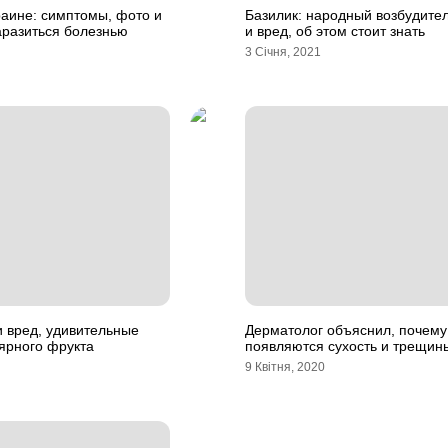
раине: симптомы, фото и
Базилик: народный возбудител
заразиться болезнью
и вред, об этом стоит знать
3 Січня, 2021
и вред, удивительные
Дерматолог объяснил, почему 
ярного фрукта
появляются сухость и трещин
9 Квітня, 2020