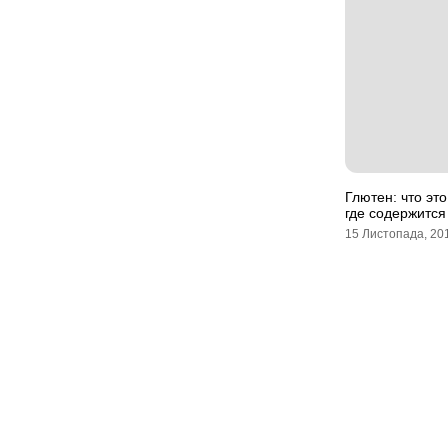
Глютен: что это
где содержится
15 Листопада, 20
Навігація
записів