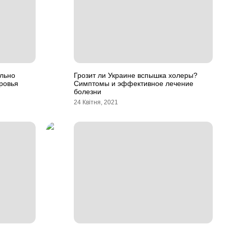
ально
Грозит ли Украине вспышка холеры?
оровья
Симптомы и эффективное лечение
болезни
24 Квітня, 2021