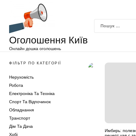
Оголошення
Перейти
Київ
до
вмісту
Оголошення Київ
Онлайн дошка оголошень
ФІЛЬТР ПО КАТЕГОРІЇ
Нерухомість
Робота
Електроніка Та Техніка
Спорт Та Відпочинок
Обладнання
Транспорт
Дім Та Дача
Имбирь: полезн
Хобі
рецепт чая с 