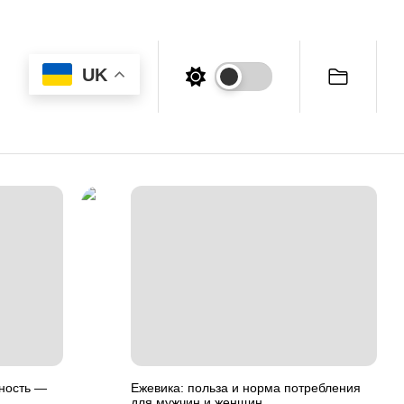
UK
йность —
Ежевика: польза и норма потребления
для мужчин и женщин