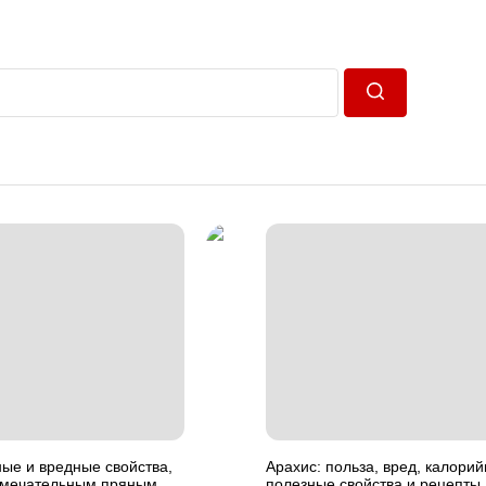
Пошук
ые и вредные свойства,
Арахис: польза, вред, калори
замечательным пряным
полезные свойства и рецепты