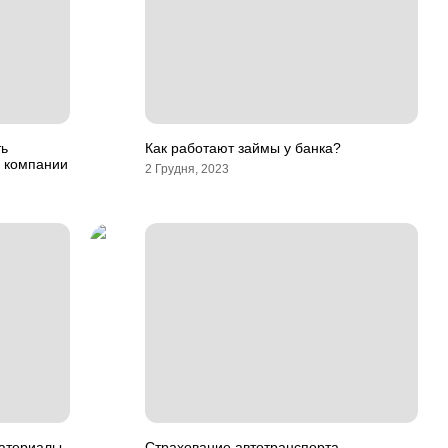
ть
Как работают займы у банка?
 компании
2 Грудня, 2023
материалы
Страхование автотранспорта