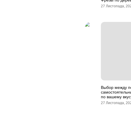
Фрезы по дере
27 Листопада, 20
Выбор между по
самостоятельн
по вашему вкус
27 Листопада, 20
Навігація
записів