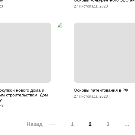
ву
Основы конкурентного SEO ан
23
27 Листопада, 2023
купкой нового дома и
Основы патентования в РФ
ым строительством. Дом
27 Листопада, 2023
у
23
Назад
1
2
3
…