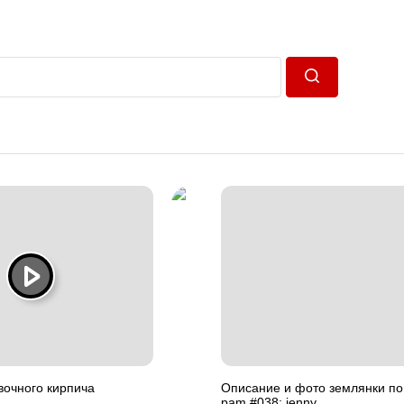
Пошук
вочного кирпича
Описание и фото землянки по
pam #038; jenny