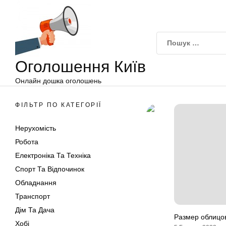
Оголошення
Перейти
Київ
до
вмісту
Оголошення Київ
Онлайн дошка оголошень
ФІЛЬТР ПО КАТЕГОРІЇ
Нерухомість
Робота
Електроніка Та Техніка
Спорт Та Відпочинок
Обладнання
Транспорт
Дім Та Дача
Размер облицо
Хобі