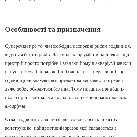
Особливості та призначення
Суперечки про те, чи необхідна насправді рибам годівниця,
ведуться багато років. Частина акваріумістів наполягає, що
пристрій просто потрібен і завдяки йому в акваріумі завжди
панує чистота і порядок. Інші навпаки — переконані, що
годівниці не вважаються предметом нагальної потреби і
дуже добре обходяться без них. Тому питання придбання
цього пристрою залежить від власних уподобань власника
акваріума
.
Отже, годівниця для риб являє собою досить нехитру
конструкцію, найпростіший зразок якої складається з
обмежувального контуру і дрібнопористої сітки, за її