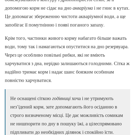
допомогою корм не сідає на дно
акваріума
і не гниє в кутах.
Це допомагає збереженню чистоти акваріумної води, а ще
запобігає її помутнінню і появі поганого запаху.
Крім того, частинки живого корму набагато більше важать
води, тому так і намагаються опуститися на дно резервуара.
Через це особливо повільні рибки, які не вміють
харчуватися з дна, нерідко залишаються голодними. Сітка ж
надійно тримає корм і надає шанс боязким особинам
повністю харчуватися.
Не оснащені сіткою
годівниці
хоча і не утримують
нез’їдений корм, зате допомагають його осіданню в
строго визначеному місці. Це дає можливість сомикам
не нишпорити по дну в пошуку їжі, а цілеспрямовано
підпливати до необхідних ділянок і спокійно їсти.