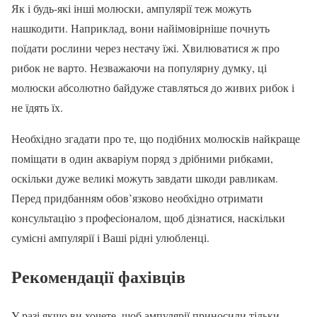
Як і будь-які інші молюски, ампулярії теж можуть
нашкодити. Наприклад, вони найімовірніше почнуть
поїдати рослини через нестачу їжі. Хвилюватися ж про
рибок не варто. Незважаючи на популярну думку, ці
молюски абсолютно байдуже ставляться до живих рибок і
не їдять їх.
Необхідно згадати про те, що подібних молюсків найкраще
поміщати в один акваріум поряд з дрібними рибками,
оскільки дуже великі можуть завдати шкоди равликам.
Перед придбанням обов’язково необхідно отримати
консультацію з професіоналом, щоб дізнатися, наскільки
сумісні ампулярії і Ваші рідні улюбленці.
Рекомендації фахівців
У разі якщо ви хочете, щоб ампулярії приносили тільки