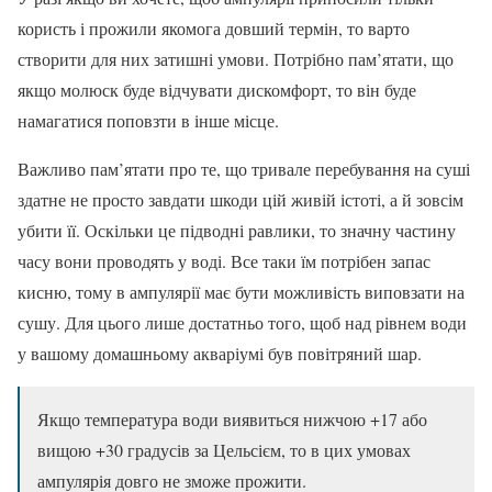
користь і прожили якомога довший термін, то варто
створити для них затишні умови. Потрібно пам’ятати, що
якщо молюск буде відчувати дискомфорт, то він буде
намагатися поповзти в інше місце.
Важливо пам’ятати про те, що тривале перебування на суші
здатне не просто завдати шкоди цій живій істоті, а й зовсім
убити її. Оскільки це підводні равлики, то значну частину
часу вони проводять у воді. Все таки їм потрібен запас
кисню, тому в ампулярії має бути можливість виповзати на
сушу. Для цього лише достатньо того, щоб над рівнем води
у вашому домашньому акваріумі був повітряний шар.
Якщо температура води виявиться нижчою +17 або
вищою +30 градусів за Цельсієм, то в цих умовах
ампулярія довго не зможе прожити.