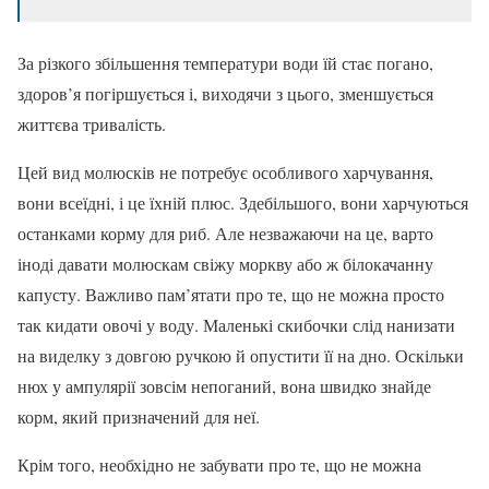
За різкого збільшення температури води їй стає погано,
здоров’я погіршується і, виходячи з цього, зменшується
життєва тривалість.
Цей вид молюсків не потребує особливого харчування,
вони всеїдні, і це їхній плюс. Здебільшого, вони харчуються
останками корму для риб. Але незважаючи на це, варто
іноді давати молюскам свіжу моркву або ж білокачанну
капусту. Важливо пам’ятати про те, що не можна просто
так кидати овочі у воду. Маленькі скибочки слід нанизати
на виделку з довгою ручкою й опустити її на дно. Оскільки
нюх у ампулярії зовсім непоганий, вона швидко знайде
корм, який призначений для неї.
Крім того, необхідно не забувати про те, що не можна