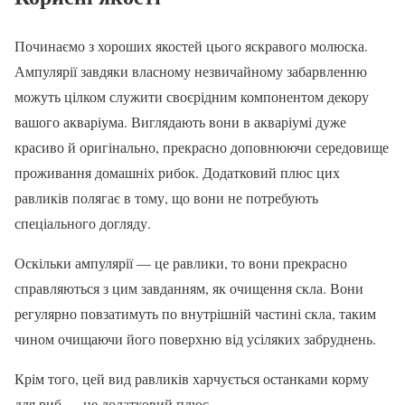
Починаємо з хороших якостей цього яскравого молюска.
Ампулярії завдяки власному незвичайному забарвленню
можуть цілком служити своєрідним компонентом декору
вашого акваріума. Виглядають вони в акваріумі дуже
красиво й оригінально, прекрасно доповнюючи середовище
проживання домашніх рибок. Додатковий плюс цих
равликів полягає в тому, що вони не потребують
спеціального догляду.
Оскільки ампулярії — це равлики, то вони прекрасно
справляються з цим завданням, як очищення скла. Вони
регулярно повзатимуть по внутрішній частині скла, таким
чином очищаючи його поверхню від усіляких забруднень.
Крім того, цей вид равликів харчується останками корму
для риб — це додатковий плюс.