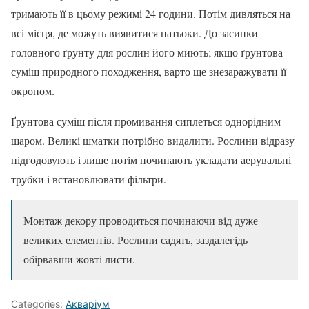
тримають її в цьому режимі 24 години. Потім дивляться на
всі місця, де можуть виявитися патьоки. До засипки
головного ґрунту для рослин його миють; якщо ґрунтова
суміш природного походження, варто ще знезаражувати її
окропом.
Ґрунтова суміш після промивання сиплеться однорідним
шаром. Великі шматки потрібно видалити. Рослини відразу
підгодовують і лише потім починають укладати аерувальні
трубки і встановлювати фільтри.
Монтаж декору проводиться починаючи від дуже
великих елементів. Рослини садять, заздалегідь
обірвавши жовті листи.
Categories:
Акваріум