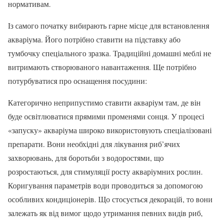
нормативам.
Із самого початку вибирають гарне місце для встановлення
акваріума. Його потрібно ставити на підставку або
тумбочку спеціального зразка. Традиційні домашні меблі не
витримають створюваного навантаження. Ще потрібно
потурбуватися про оснащення посудини:
Категорично неприпустимо ставити акваріум там, де він
буде освітлюватися прямими променями сонця. У процесі
«запуску» акваріума широко використовують спеціалізовані
препарати. Вони необхідні для лікування риб’ячих
захворювань, для боротьби з водоростями, що
розростаються, для стимуляції росту акваріумних рослин.
Коригування параметрів води проводиться за допомогою
особливих кондиціонерів. Що стосується декорацій, то вони
залежать як від вимог щодо утримання певних видів риб,