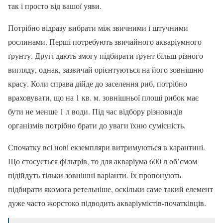
так і просто від вашої уяви.
Потрібно відразу вибрати між звичними і штучними
рослинами. Перші потребують звичайного акваріумного
ґрунту. Другі дають змогу підбирати ґрунт більш різного
вигляду, однак, зазвичай орієнтуються на його зовнішню
красу. Коли справа дійде до заселення риб, потрібно
враховувати, що на 1 кв. м. зовнішньої площі рибок має
бути не менше 1 л води. Під час відбору різновидів
організмів потрібно брати до уваги їхню сумісність.
Спочатку всі нові екземпляри витримуються в карантині.
Що стосується фільтрів, то для акваріума 600 л об’ємом
підійдуть тільки зовнішні варіанти. Їх пропонують
підбирати якомога ретельніше, оскільки саме такий елемент
дуже часто жорстоко підводить акваріумістів-початківців.