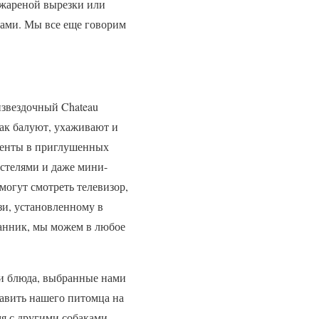
 жареной вырезки или
рами. Мы все еще говорим
извездочный Chateau
бак балуют, ухаживают и
аменты в приглушенных
стелями и даже мини-
огут смотреть телевизор,
зи, установленному в
танник, мы можем в любое
три блюда, выбранные нами
равить нашего питомца на
мя с другими собаками.