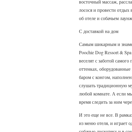
восточный массаж, рассла
лосося и провести отдых
об отеле и собачьем лаунж
С доставкой на дом
Самым шикарным и знамен
Poochie Dog Ressort & Sp
веселят с заботой самог
оттенках, оборудованные
баром с конгом, наполне
слушать традиционную му
любой комнате. А если мы
время следить за ним чер
И это еще не все. В рамк
из меню отеля, и играет 
собачью дискотеку и в со