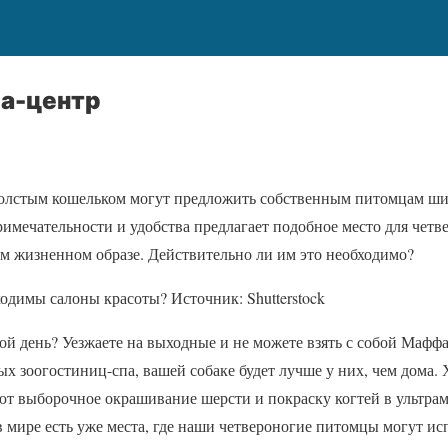
а-центр
толстым кошельком могут предложить собственным питомцам ши
римечательности и удобства предлагает подобное место для чет
м жизненном образе. Действительно ли им это необходимо?
ходимы салоны красоты? Источник: Shutterstock
ой день? Уезжаете на выходные и не можете взять с собой Маф
х зоогостиниц-спа, вашей собаке будет лучше у них, чем дома. 
ют выборочное окрашивание шерсти и покраску когтей в ультрам
в мире есть уже места, где наши четвероногие питомцы могут 