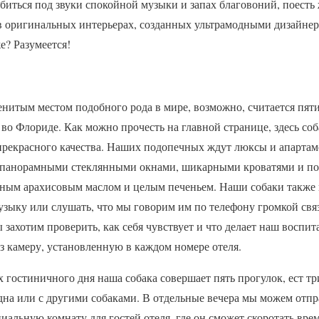
биться под звуки спокойной музыки и запах благовоний, поесть
 в оригинальных интерьерах, созданных ультрамодными дизайне
е? Разумеется!
итым местом подобного рода в мире, возможно, считается пят
a во Флориде. Как можно прочесть на главной странице, здесь со
о прекрасного качества. Наших подопечных ждут люксы и апарт
 панорамными стеклянными окнами, шикарными кроватями и по
нным арахисовым маслом и целым печеньем. Наши собаки также м
зыку или слушать, что мы говорим им по телефону громкой свя
 захотим проверить, как себя чувствует и что делает наш воспи
ез камеру, установленную в каждом номере отеля.
ах гостиничного дня наша собака совершает пять прогулок, ест 
одна или с другими собаками. В отдельные вечера мы можем отп
циальную комнату для гостей отеля, где он сможет скоротать вре