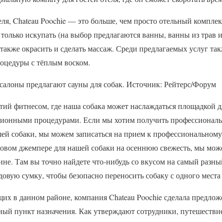
еля, Chateau Poochie — это больше, чем просто отельный комплекс
только искупать (на выбор предлагаются ванны, ванны из трав 
 также окрасить и сделать массаж. Среди предлагаемых услуг та
роцедуры с тёплым воском.
осалоны предлагают сауны для собак. Источник: Рейтерс/Форум
ятий фитнесом, где наша собака может наслаждаться площадкой 
ионными процедурами. Если мы хотим получить профессиональ
ей собаки, мы можем записаться на прием к профессиональному 
овом джемпере для нашей собаки на осеннюю свежесть, мы може
не. Там вы точно найдете что-нибудь со вкусом на самый разны
овую сумку, чтобы безопасно переносить собаку с одного места 
х в данном районе, компания Chateau Poochie сделала предложе
ный пункт назначения. Как утверждают сотрудники, путешествие