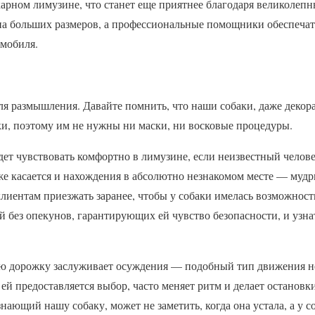
арном лимузине, что станет еще приятнее благодаря великолеп
а больших размеров, а профессиональные помощники обеспечат 
омобиля.
ля размышления. Давайте помнить, что наши собаки, даже деко
ки, поэтому им не нужны ни маски, ни восковые процедуры.
удет чувствовать комфортно в лимузине, если неизвестный человек
же касается и нахождения в абсолютно незнакомом месте — мудр
клиентам приезжать заранее, чтобы у собаки имелась возможност
ей без опекунов, гарантирующих ей чувство безопасности, и узна
ую дорожку заслуживает осуждения — подобный тип движения не
а ей предоставляется выбор, часто меняет ритм и делает остановк
знающий нашу собаку, может не заметить, когда она устала, а у 