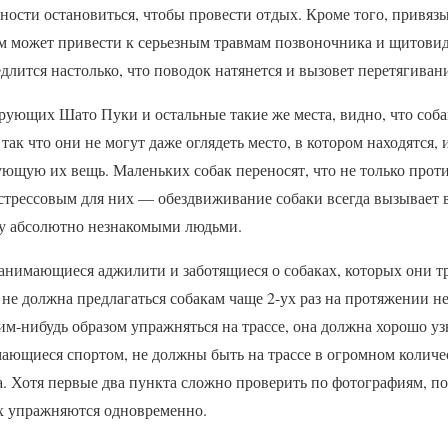
ности остановиться, чтобы провести отдых. Кроме того, привяз
м может привести к серьезным травмам позвоночника и щитовидк
едлится настолько, что поводок натянется и вызовет перетягива
рующих Шато Пуки и остальные такие же места, видно, что соба
так что они не могут даже оглядеть место, в котором находятся,
ющую их вещь. Маленьких собак переносят, что не только проти
стрессовым для них — обездвиживание собаки всегда вызывает в
у абсолютно незнакомыми людьми.
анимающиеся аджилити и заботящиеся о собаках, которых они т
 не должна предлагаться собакам чаще 2-ух раз на протяжении не
ким-нибудь образом упражняться на трассе, она должна хорошо уз
мающиеся спортом, не должны быть на трассе в огромном количе
а. Хотя первые два пункта сложно проверить по фотографиям, по
х упражняются одновременно.