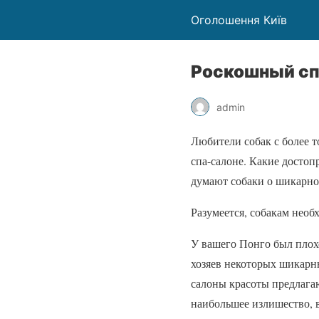
Оголошення Київ
Роскошный сп
admin
Любители собак с более 
спа-салоне. Какие достоп
думают собаки о шикарно
Разумеется, собакам необ
У вашего Понго был плох
хозяев некоторых шикарны
салоны красоты предлага
наибольшее излишество, 