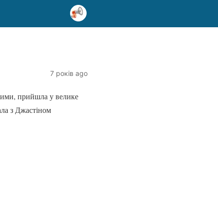
7 років ago
ішими, прийшла у велике
вала з Джастіном