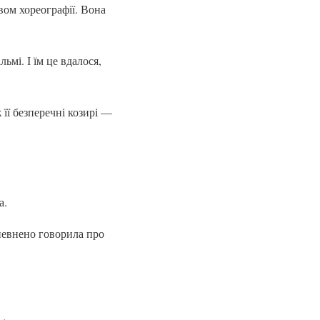
твом хореографії. Вона
ьмі. І їм це вдалося,
 її безперечні козирі —
а.
впевнено говорила про