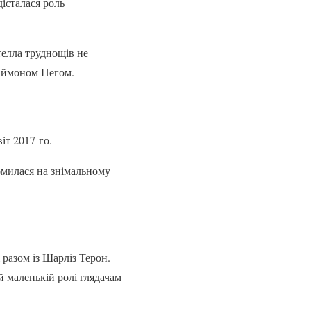
істалася роль
телла труднощів не
Саймоном Пегом.
іт 2017-го.
омилася на знімальному
 разом із Шарліз Терон.
й маленькій ролі глядачам