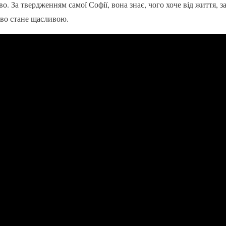
во. За твердженням самої Софії, вона знає, чого хоче від життя,
ово стане щасливою.