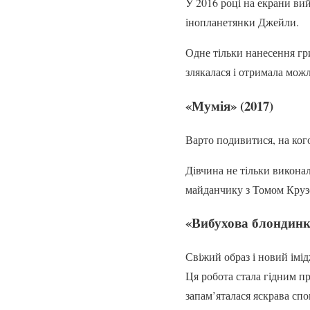
У 2016 році на екрани ви
інопланетянки Джейли.
Одне тільки нанесення гр
злякалася і отримала мож
«Мумія» (2017)
Варто подивитися, на кого
Дівчина не тільки викона
майданчику з Томом Крузо
«Вибухова блондинка
Свіжий образ і новий імід
Ця робота стала гідним пр
запам’яталася яскрава сп