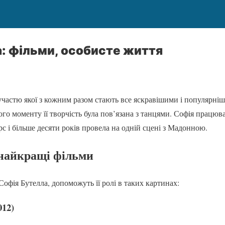
: фільми, особисте життя
 участю якої з кожним разом стають все яскравішими і популярн
цього моменту її творчість була пов’язана з танцями. Софія працю
рс і більше десяти років провела на одній сцені з Мадонною.
 найкращі фільми
Софія Бутелла, допоможуть її ролі в таких картинах:
012)