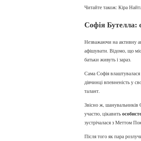
Читайте також: Кіра Найт
Софія Бутелла:
Незважаючи на активну ак
афішувати. Відомо, що міс
батьки живуть і зараз.
Сама Софія влаштувалася 
дівчинці впевненість у св
талант.
Звісно ж, шанувальників С
особист
участю, цікавить
зустрічалася з Меттом Пок
Після того як пара розлуч