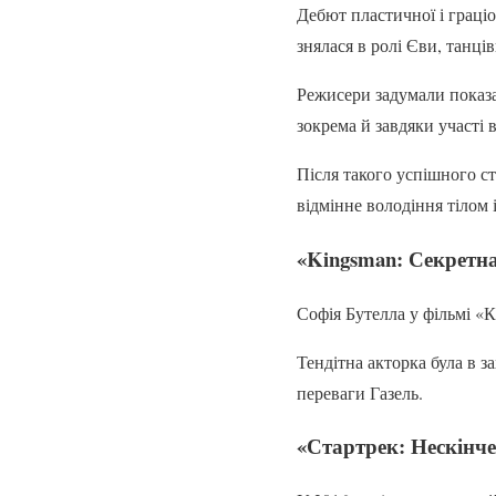
Дебют пластичної і граціо
знялася в ролі Єви, танці
Режисери задумали показат
зокрема й завдяки участі в
Після такого успішного ст
відмінне володіння тілом
«Kingsman: Секретна
Софія Бутелла у фільмі «К
Тендітна акторка була в з
переваги Газель.
«Стартрек: Нескінчен