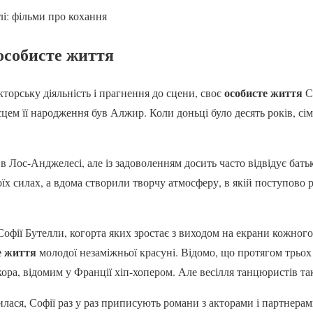
лі: фільми про кохання
особисте життя
особисте життя
торську діяльність і прагнення до сцени, своє
Со
цем її народження був Алжир. Коли доньці було десять років, сім’
в Лос-Анджелесі, але із задоволенням досить часто відвідує бат
оїх силах, а вдома створили творчу атмосферу, в якій поступово 
офії Бутелли, когорта яких зростає з виходом на екрани кожного 
е життя
молодої незаміжньої красуні. Відомо, що протягом трьох
ора, відомим у Франції хіп-хопером. Але весілля танцюристів так 
илася, Софії раз у раз приписують романи з акторами і партнера