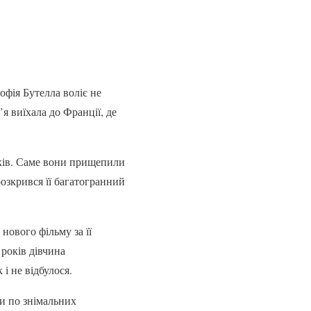
фія Бутелла воліє не
я виїхала до Франції, де
ьків. Саме вони прищепили
розкрився її багатогранний
нового фільму за її
 років дівчина
і не відбулося.
ми по знімальних