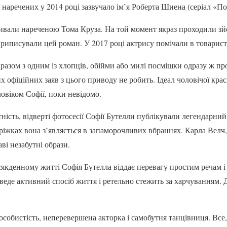
ї наречених у 2014 році зазвучало ім’я Роберта Шиена (серіал «П
ивали нареченою Тома Круза. На той момент якраз проходили з
 приписували цей роман. У 2017 році актрису помічали в товарист
разом з одним із хлопців, обійми або милі посмішки одразу ж пр
х офіційних заяв з цього приводу не робить. Ідеал чоловічої кра
овіком Софії, поки невідомо.
ність, відверті фотосесії Софії Бутелли публікували легендарний
іжках вона з’являється в запаморочливих вбраннях. Карла Велч, 
ві незабутні образи.
всякденному житті Софія Бутелла віддає перевагу простим речам 
еде активний спосіб життя і ретельно стежить за харчуванням. Д
особистість, неперевершена акторка і самобутня танцівниця. Все,