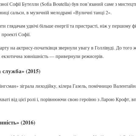
зної Софії Бутелли (Sofia Boutella) був пов’язаний саме з мистец
вниці сальси, в музичній мелодрамі «Вуличні танці 2».
и глядачам удвічі більше енергії та пристрасті, ніж у першому філ
 проекті Софії.
арту на актрису-початківця звернули увагу в Голлівуді. До того ж
 і екзотична зовнішність — привернули режисерів.
 служба» (2015)
інгсман» зіграла лиходійку, кілера Газель, помічницю Валентайн
ахваті від цієї ролі і, порівнюючи свою героїню з Ларою Крофт, 
ність» (2016)