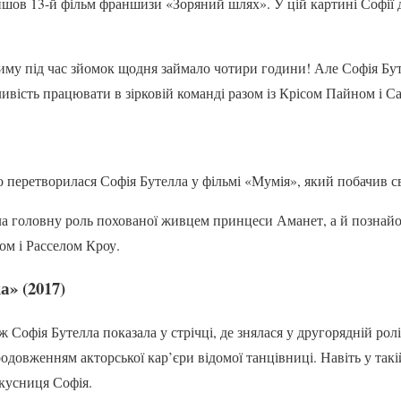
йшов 13-й фільм франшизи «Зоряний шлях». У цій картині Софії д
иму під час зйомок щодня займало чотири години! Але Софія Бу
ливість працювати в зірковій команді разом із Крісом Пайном і 
 перетворилася Софія Бутелла у фільмі «Мумія», який побачив св
ла головну роль похованої живцем принцеси Аманет, а й познай
м і Расселом Кроу.
» (2017)
ж Софія Бутелла показала у стрічці, де знялася у другорядній ролі
одовженням акторської кар’єри відомої танцівниці. Навіть у такі
окусниця Софія.