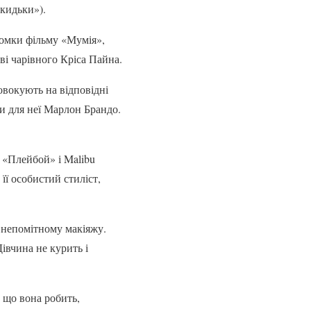
окидьки»).
йомки фільму «Мумія»,
ві чарівного Кріса Пайна.
овокують на відповідні
си для неї Марлон Брандо.
 «Плейбой» і Malibu
її особистий стиліст,
і непомітному макіяжу.
івчина не курить і
 що вона робить,