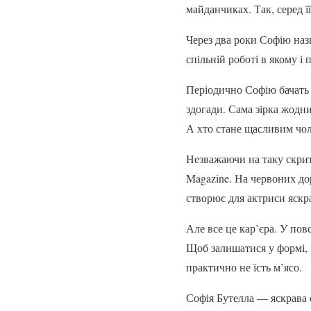
майданчиках. Так, серед ї
Через два роки Софію наз
спільній роботі в якому і
Періодично Софію бачать 
здогади. Сама зірка жодни
А хто стане щасливим чол
Незважаючи на таку скрит
Magazine. На червоних дор
створює для актриси яскра
Але все це кар’єра. У по
Щоб залишатися у формі, в
практично не їсть м’ясо.
Софія Бутелла — яскрава 